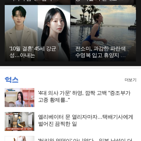
부에 깜짝
고…"
'10월 결혼' 45세 강균
전소미, 과감한 파란색
성…아내는
수영복 입고 휴양지 포
착…슬림 몸매 눈길
더보기
'4대 의사 가문' 하영, 깜짝 고백 "증조부가
고종 황제를.."
엘리베이터 문 열리자마자…택배기사에게
벌어진 끔찍한 일
'허리와 엉덩이' 아니었다…일본 남성이 더