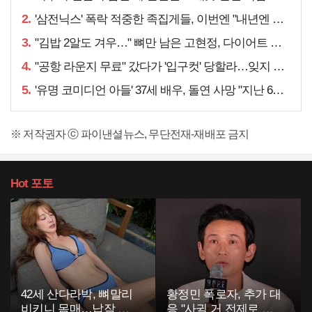
2.
'삼전닉스' 폭락 적중한 족집게들, 이번엔 "내년엔 더욱…"
3.
"김밥 2알도 겨우…" 뼈만 남은 고현정, 다이어트 아니라
4.
"공항 라운지 무료" 갔다가 '입구컷' 당할라…잊지 말아야 할 것
5.
'유명 코미디언 아들' 37세 배우, 돌연 사망 "지난 6월에도…"
※ 저작권자 ⓒ 파이낸셜뉴스, 무단전재-재배포 금지
Hot
포토
42세 산다라박, 뼈말리
황정민 폭로자, 추가 대
비키니 몸매…납작 복
응 "사귈 거 전제로 하