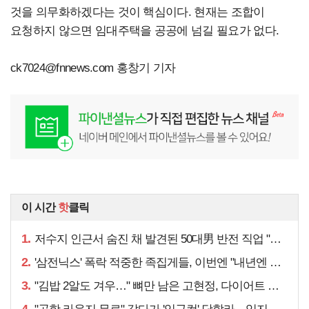
것을 의무화하겠다는 것이 핵심이다. 현재는 조합이
요청하지 않으면 임대주택을 공공에 넘길 필요가 없다.
ck7024@fnnews.com
홍창기 기자
이 시간
핫
클릭
1.
저수지 인근서 숨진 채 발견된 50대男 반전 직업 "얼마 전…"
2.
'삼전닉스' 폭락 적중한 족집게들, 이번엔 "내년엔 더욱…"
3.
"김밥 2알도 겨우…" 뼈만 남은 고현정, 다이어트 아니라