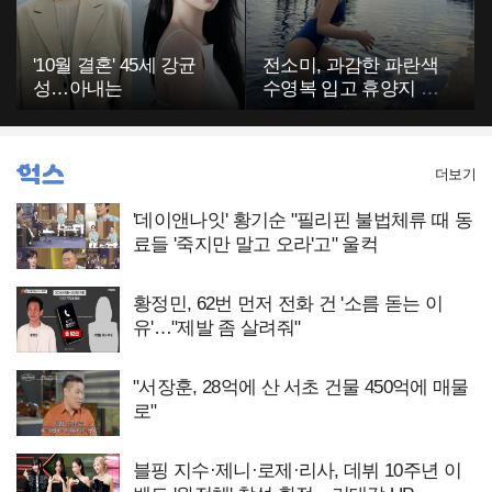
'10월 결혼' 45세 강균
전소미, 과감한 파란색
성…아내는
수영복 입고 휴양지 포
착…슬림 몸매 눈길
더보기
'데이앤나잇' 황기순 "필리핀 불법체류 때 동
료들 '죽지만 말고 오라'고" 울컥
황정민, 62번 먼저 전화 건 '소름 돋는 이
유'…"제발 좀 살려줘"
"서장훈, 28억에 산 서초 건물 450억에 매물
로"
블핑 지수·제니·로제·리사, 데뷔 10주년 이