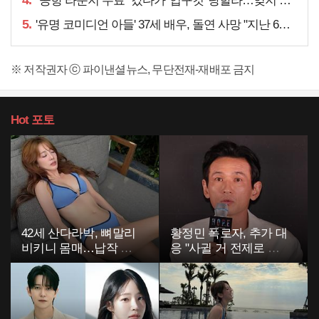
4.
"공항 라운지 무료" 갔다가 '입구컷' 당할라…잊지 말아야 할 것
5.
'유명 코미디언 아들' 37세 배우, 돌연 사망 "지난 6월에도…"
※ 저작권자 ⓒ 파이낸셜뉴스, 무단전재-재배포 금지
Hot
포토
42세 산다라박, 뼈말리
황정민 폭로자, 추가 대
비키니 몸매…납작 복
응 "사귈 거 전제로 하
부에 깜짝
고…"