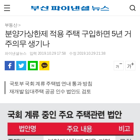
부동산
>
분양가상한제 적용 주택 구입하면 5년 거
주의무 생기나
파이낸셜뉴스
입력 2019.10.29 17:58
수정 2019.10.29 21:38
국토부 국회 계류 주택법 연내 통과 방침
재개발 임대주택 공공 인수 법안도 검토