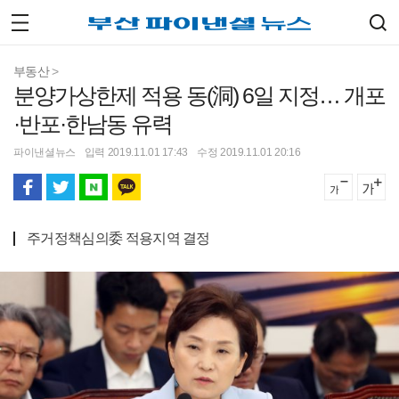
부동산
>
분양가상한제 적용 동(洞) 6일 지정… 개포
·반포·한남동 유력
파이낸셜뉴스
입력 2019.11.01 17:43
수정 2019.11.01 20:16
주거정책심의委 적용지역 결정