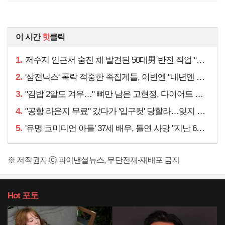
이 시간
핫
클릭
1.
저수지 인근서 숨진 채 발견된 50대男 반전 직업 "얼마 전…"
2.
'삼전닉스' 폭락 적중한 족집게들, 이번엔 "내년엔 더욱…"
3.
"김밥 2알도 겨우…" 뼈만 남은 고현정, 다이어트 아니라
4.
"공항 라운지 무료" 갔다가 '입구컷' 당할라…잊지 말아야 할 것
5.
'유명 코미디언 아들' 37세 배우, 돌연 사망 "지난 6월에도…"
※ 저작권자 ⓒ 파이낸셜뉴스, 무단전재-재배포 금지
Hot
포토