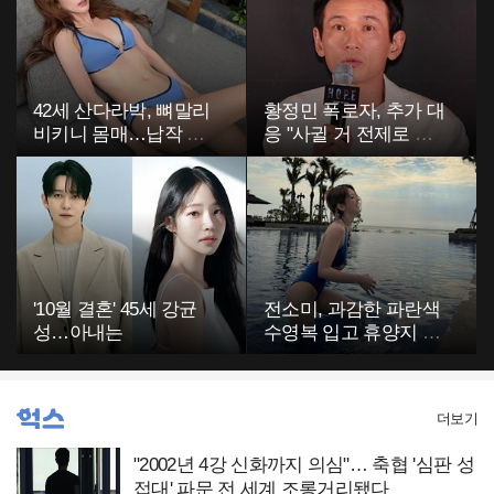
42세 산다라박, 뼈말리
황정민 폭로자, 추가 대
비키니 몸매…납작 복
응 "사귈 거 전제로 하
부에 깜짝
고…"
'10월 결혼' 45세 강균
전소미, 과감한 파란색
성…아내는
수영복 입고 휴양지 포
착…슬림 몸매 눈길
더보기
"2002년 4강 신화까지 의심"… 축협 '심판 성
접대' 파문 전 세계 조롱거리됐다