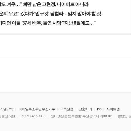
알도 겨우…" 뼈만 남은 고현정, 다이어트 아니라
운지 무료" 갔다가 '입구컷' 당할라…잊지 말아야 할 것
미디언 아들' 37세 배우, 돌연 사망 "지난 6월에도…"
저작권규약
이메일주소무단수집거부
구독신청
고충처리
rss
사이트맵
빌딩 6층)
Tel. 051-465-7113
인터넷신문 등록번호: 부산광역시 가00016
발행인: 