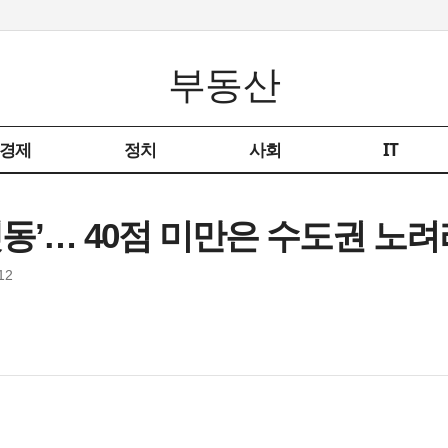
부동산
경제
정치
사회
IT
셋동’… 40점 미만은 수도권 노려
12