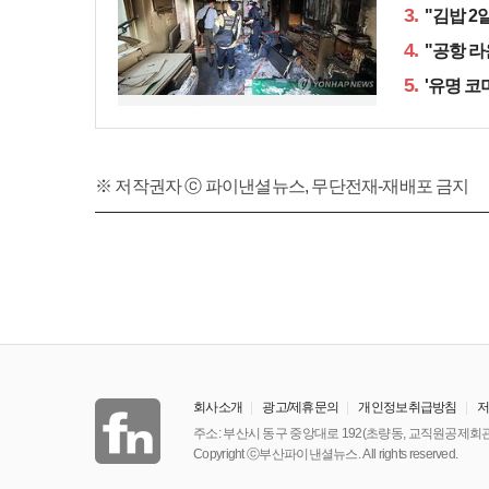
3.
"김밥 2
4.
"공항 라
5.
'유명 코
※ 저작권자 ⓒ 파이낸셜뉴스, 무단전재-재배포 금지
회사소개
광고/제휴문의
개인정보취급방침
주소: 부산시 동구 중앙대로 192(초량동, 교직원공제회관
Copyright ⓒ부산파이낸셜뉴스. All rights reserved.