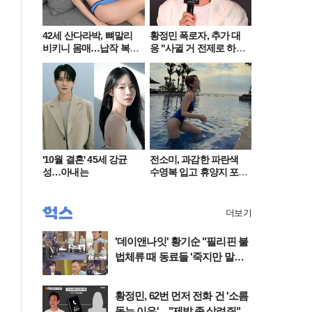
42세 산다라박, 뼈말리
황정민 폭로자, 추가 대
비키니 몸매…납작 복부
응 "사귈 거 전제로 하
에 깜짝
고…"
'10월 결혼' 45세 강균
전소미, 과감한 파란색
성…아내는
수영복 입고 휴양지 포
착…슬림 몸매 눈길
더보기
'데이앤나잇' 황기순 "필리핀 불
법체류 때 동료들 '죽지만 말고
오라'고" 울컥
황정민, 62번 먼저 전화 건 '소름
돋는 이유'…"제발 좀 살려줘"