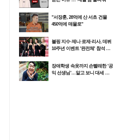
"서장훈, 28억에 산 서초 건물
450억에 매물로"
블핑 지수·제니·로제·리사, 데뷔
10주년 이벤트 '완전체' 참석 확
정…기대감 UP
장애학생 속옷까지 손빨래한 '공
익 선생님'…알고 보니 대세 개
그맨이었다