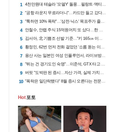
4천만원대 테슬라 '모델Y' 돌풍…필랑트·액티언 판매 '직격탄'
1
"공항 라운지 무료라더니"…카드만 들고 갔다간 '헛걸음'
2
"툭하면 10% 폭락"…'삼전·닉스' 목표주가 줄하향 "반도체업황 고점 지났다"
3
안철수, 안랩 주식 15억원어치 또 샀다…한 달간 41억원 투입
4
김서아, 北 기쁨조 선발 기준…"키 165㎝ 이상인지, 흉터 있는지"
5
황정민, 62번 먼저 전화 걸었던 '소름 돋는 이유'..."제발 좀 살려달라"는 애원
6
용산 사는 일본인 여성 인플루언서, 라이브방송 도중 사망
7
"뛰는 건 경기도인 숙명"…이준석, GTX 타고 국회 출근길 "1시간 6분 걸렸다"
8
버핏 "도박판 된 증시…자산 가격, 실제 가치보다 비싸"
9
"폭락은 일단락됐다" 8월 증시 오른다는 전문가 "삼전닉스 비중은 50%로 줄여라"
10
Hot
포토