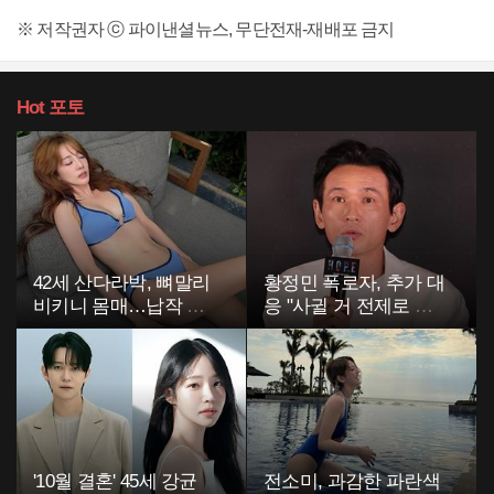
※ 저작권자 ⓒ 파이낸셜뉴스, 무단전재-재배포 금지
Hot
포토
42세 산다라박, 뼈말리
황정민 폭로자, 추가 대
비키니 몸매…납작 복
응 "사귈 거 전제로 하
부에 깜짝
고…"
'10월 결혼' 45세 강균
전소미, 과감한 파란색