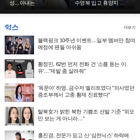
성…아내는
수영복 입고 휴양지 포
착…슬림 몸매 눈길
더보기
블랙핑크 10주년 이벤트…일부 멤버만 참여
예정에 팬들 아쉬움
황정민, 62번 먼저 전화 건 '소름 돋는 이
유'…"제발 좀 살려줘"
'옥문아' 하영, 금수저 엘리트였다 "의사였던
증조부께서 고종 황제 진료했다"
탈북女가 밝힌 북한 기쁨조 선발 기준 "외모
만 보는 게 아니라…"
홍진경, 전문가 믿고 산 '삼전닉스' 하락에