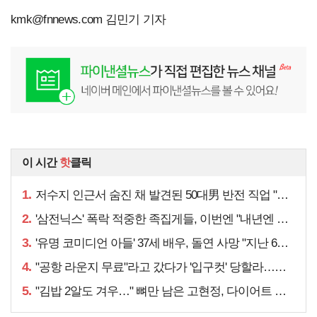
kmk@fnnews.com
김민기 기자
이 시간
핫
클릭
1.
저수지 인근서 숨진 채 발견된 50대男 반전 직업 "얼마 전…"
2.
'삼전닉스' 폭락 적중한 족집게들, 이번엔 "내년엔 더욱…"
3.
'유명 코미디언 아들' 37세 배우, 돌연 사망 "지난 6월에도…"
4.
"공항 라운지 무료"라고 갔다가 '입구컷' 당할라…주의할 점은
5.
"김밥 2알도 겨우…" 뼈만 남은 고현정, 다이어트 아닌