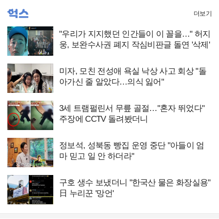
더보기
"우리가 지지했던 인간들이 이 꼴을…" 허지
웅, 보완수사권 폐지 작심비판글 돌연 '삭제'
미자, 모친 전성애 욕실 낙상 사고 회상 "돌
아가신 줄 알았다…의식 잃어"
3세 트램펄린서 무릎 골절…"혼자 뛰었다"
주장에 CCTV 돌려봤더니
정보석, 성북동 빵집 운영 중단 "아들이 엄
마 믿고 일 안 하더라"
구호 생수 보냈더니 "한국산 물은 화장실용"
日 누리꾼 '망언'