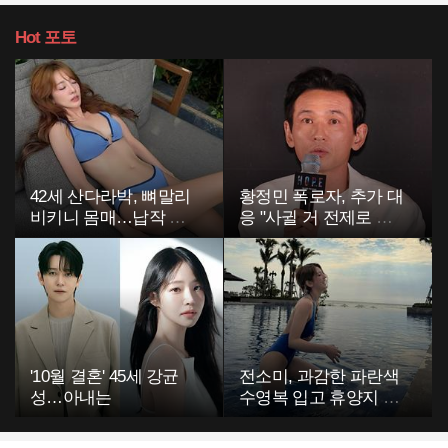
Hot
포토
42세 산다라박, 뼈말리
황정민 폭로자, 추가 대
비키니 몸매…납작 복
응 "사귈 거 전제로 하
부에 깜짝
고…"
'10월 결혼' 45세 강균
전소미, 과감한 파란색
성…아내는
수영복 입고 휴양지 포
착…슬림 몸매 눈길