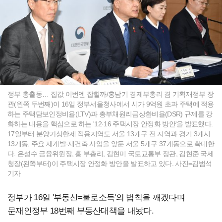
정부 총출동… 집값 이번엔 잡힐까/홍남기 경제부총리 겸 기획재정부 장
관(왼쪽 두번째)이 16일 정부서울청사에서 시가 9억원 초과 주택에 적용
하는 주택담보인정비율(LTV)과 총부채원리금상환비율(DSR) 규제를 강
화하는 내용을 핵심으로 하는 '12·16 주택시장 안정화 방안'을 발표했다.
17일부터 분양가상한제 적용지역도 서울 13개구 전 지역과 경기 3개시
13개동, 주요 재개발·재건축 사업을 앞둔 서울 5개구 37개동으로 확대한
다. 은성수 금융위원장, 홍 부총리, 김현미 국토교통부 장관, 김현준 국세
청장(왼쪽부터)이 주택시장 안정화 방안을 발표하고 있다. 사진=김범석
기자
정부가 16일 '부동산=불로소득'의 법칙을 깨겠다며
문재인정부 18번째 부동산대책을 내놨다.