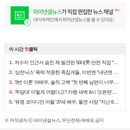
이 시간
핫
클릭
1.
저수지 인근서 숨진 채 발견된 50대男 반전 직업 "얼마 전…"
2.
'삼전닉스' 폭락 적중한 족집게들, 이번엔 "내년엔 더욱…"
3.
'3번 이혼' 여배우, 솔직 고백 "첫 번째 남편이 너무…"
4.
'주담대' 이렇게 어렵다고? 카뱅 새벽 6시 '오픈런'에도…
5.
'유명 코미디언 아들' 37세 배우, 돌연 사망 "지난 6월에도…"
※ 저작권자 ⓒ 파이낸셜뉴스, 무단전재-재배포 금지