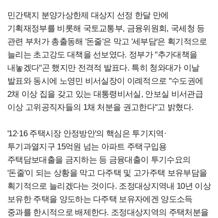
민간택지 분양가상한제 대상지 선정 한달 만에
기획재정부를 비롯해 국토교통부, 금융위원회, 국세청 등
관련 부처가 총출동해 '돈줄'은 막고 '세부담'은 획기적으로
늘리는 초고강도 대책을 선보였다. 정부가 "추가대책을
내놓겠다"곤 했지만 전격적 발표다. 특히 청와대가 이날
발표와 동시에 노영민 비서실장이 이례적으로 "수도권에
2채 이상 집을 갖고 있는 대통령비서실, 안보실 비서관급
이상 고위공직자들의 1채 처분을 권고한다"고 밝혔다.
'12·16 주택시장 안정방안'의 핵심은 투기지역·
투기과열지구 15억원 넘는 아파트 주택구입용
주택담보대출을 금지하는 등 금융대출이 투기수요의
'돈줄'이 되는 상황을 막고 다주택 및 고가주택 보유부담을
획기적으로 늘리겠다는 것이다. 조정대상지역내 10년 이상
보유한 주택을 양도하는 다주택 보유자에겐 양도소득
중과를 한시적으로 배제한다. 조정대상지역의 주택처분을