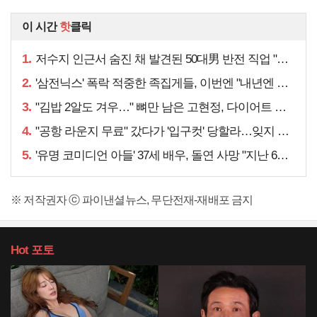
이 시간
핫
클릭
1.
저수지 인근서 숨진 채 발견된 50대男 반전 직업 "얼마 전…"
2.
'삼전닉스' 폭락 적중한 족집게들, 이번엔 "내년엔 더욱…"
3.
"김밥 2알도 겨우…" 뼈만 남은 고현정, 다이어트 아니라
4.
"공항 라운지 무료" 갔다가 '입구컷' 당할라…잊지 말아야 할 것
5.
'유명 코미디언 아들' 37세 배우, 돌연 사망 "지난 6월에도…"
※ 저작권자 ⓒ 파이낸셜뉴스, 무단전재-재배포 금지
Hot
포토