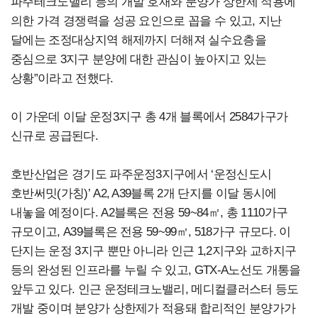
파주테크노밸리 등의 개발 호재와 분양가 상한제 적용에
의한 가격 경쟁력을 성공 요인으로 꼽을 수 있고, 지난
달에는 조정대상지역 해제까지 더해져 실수요층을
중심으로 3지구 분양에 대한 관심이 높아지고 있는
상황”이라고 전했다.
이 가운데 이달 운정3지구 총 4개 블록에서 2584가구가
신규로 공급된다.
호반산업은 경기도 파주운정3지구에서 ‘운정신도시
호반써밋(가칭)’ A2, A39블록 2개 단지를 이달 동시에
내놓을 예정이다. A2블록은 전용 59~84㎡, 총 1110가구
규모이고, A39블록은 전용 59~99㎡, 518가구 규모다. 이
단지는 운정 3지구 뿐만 아니라 인근 1,2지구와 교하지구
등의 완성된 인프라를 누릴 수 있고, GTX-A노선도 개통을
앞두고 있다. 인근 운정테크노밸리, 메디컬클러스터 등도
개발 중이며 분양가 상한제가 적용돼 합리적인 분양가가