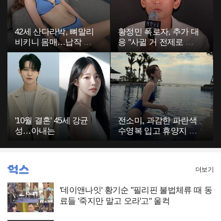
42세 산다라박, 뼈말리
황정민 폭로자, 추가 대
비키니 몸매…납작 복
응 "사귈 거 전제로 하
부에 깜짝
고…"
'10월 결혼' 45세 강균
전소미, 과감한 파란색
성…아내는
수영복 입고 휴양지 포
착…슬림 몸매 눈길
더보기
'데이앤나잇' 황기순 "필리핀 불법체류 때 동
료들 '죽지만 말고 오라'고" 울컥