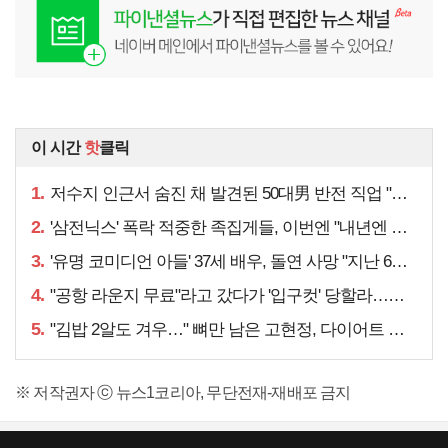
이 시간
핫
클릭
1.
저수지 인근서 숨진 채 발견된 50대男 반전 직업 "얼마 전…"
2.
'삼전닉스' 폭락 적중한 족집게들, 이번엔 "내년엔 더욱…"
3.
'유명 코미디언 아들' 37세 배우, 돌연 사망 "지난 6월에도…"
4.
"공항 라운지 무료"라고 갔다가 '입구컷' 당할라…주의할 점은
5.
"김밥 2알도 겨우…" 뼈만 남은 고현정, 다이어트 아닌
※ 저작권자 ⓒ 뉴스1코리아, 무단전재-재배포 금지