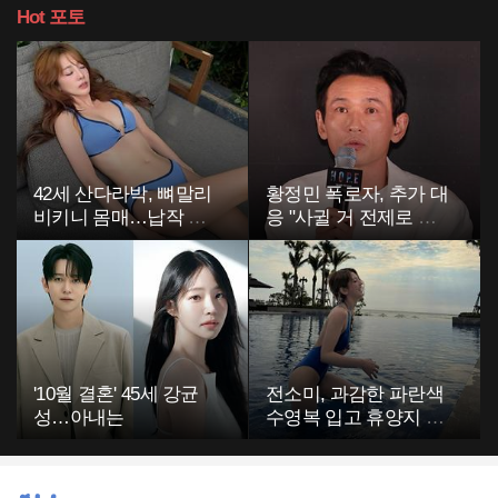
Hot
포토
42세 산다라박, 뼈말리
황정민 폭로자, 추가 대
비키니 몸매…납작 복
응 "사귈 거 전제로 하
부에 깜짝
고…"
'10월 결혼' 45세 강균
전소미, 과감한 파란색
성…아내는
수영복 입고 휴양지 포
착…슬림 몸매 눈길