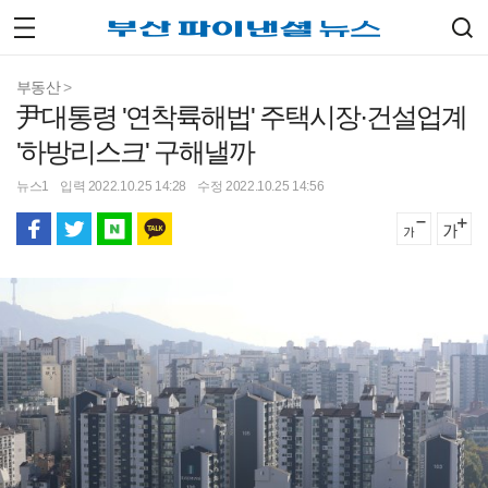
부동산
>
尹대통령 '연착륙해법' 주택시장·건설업계
'하방리스크' 구해낼까
뉴스1
입력 2022.10.25 14:28
수정 2022.10.25 14:56