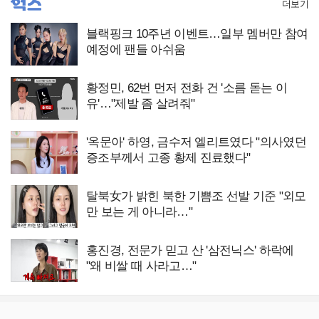
더보기
블랙핑크 10주년 이벤트…일부 멤버만 참여
예정에 팬들 아쉬움
황정민, 62번 먼저 전화 건 '소름 돋는 이
유'…"제발 좀 살려줘"
'옥문아' 하영, 금수저 엘리트였다 "의사였던
증조부께서 고종 황제 진료했다"
탈북女가 밝힌 북한 기쁨조 선발 기준 "외모
만 보는 게 아니라…"
홍진경, 전문가 믿고 산 '삼전닉스' 하락에
"왜 비쌀 때 사라고…"