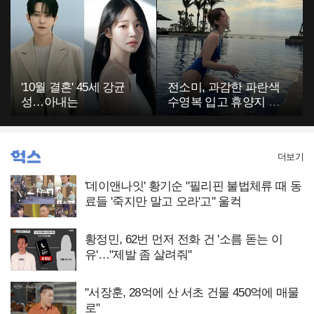
'10월 결혼' 45세 강균
전소미, 과감한 파란색
성…아내는
수영복 입고 휴양지 포
착…슬림 몸매 눈길
더보기
'데이앤나잇' 황기순 "필리핀 불법체류 때 동
료들 '죽지만 말고 오라'고" 울컥
황정민, 62번 먼저 전화 건 '소름 돋는 이
유'…"제발 좀 살려줘"
"서장훈, 28억에 산 서초 건물 450억에 매물
로"