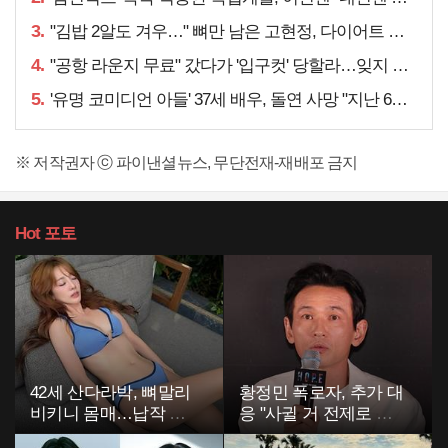
3.
"김밥 2알도 겨우…" 뼈만 남은 고현정, 다이어트 아니라
4.
"공항 라운지 무료" 갔다가 '입구컷' 당할라…잊지 말아야 할 것
5.
'유명 코미디언 아들' 37세 배우, 돌연 사망 "지난 6월에도…"
※ 저작권자 ⓒ 파이낸셜뉴스, 무단전재-재배포 금지
Hot
포토
42세 산다라박, 뼈말리
황정민 폭로자, 추가 대
비키니 몸매…납작 복
응 "사귈 거 전제로 하
부에 깜짝
고…"