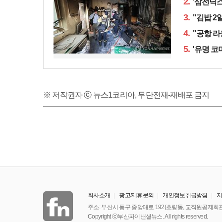
2.
'삼전닉스
3.
"김밥 2
4.
"공항 라
5.
'유명 코
※ 저작권자 ⓒ 뉴스1코리아, 무단전재-재배포 금지
회사소개
광고/제휴문의
개인정보취급방침
주소: 부산시 동구 중앙대로 192(초량동, 교직원공제회관
Copyright ⓒ부산파이낸셜뉴스. All rights reserved.