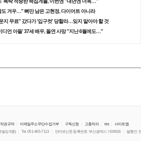
' 폭락 적중한 족집게들, 이번엔 "내년엔 더욱…"
알도 겨우…" 뼈만 남은 고현정, 다이어트 아니라
운지 무료" 갔다가 '입구컷' 당할라…잊지 말아야 할 것
미디언 아들' 37세 배우, 돌연 사망 "지난 6월에도…"
저작권규약
이메일주소무단수집거부
구독신청
고충처리
rss
사이트맵
빌딩 6층)
Tel. 051-465-7113
인터넷신문 등록번호: 부산광역시 가00016
발행인: 