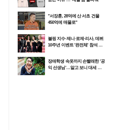
"서장훈, 28억에 산 서초 건물
450억에 매물로"
블핑 지수·제니·로제·리사, 데뷔
10주년 이벤트 '완전체' 참석 확
정…기대감 UP
장애학생 속옷까지 손빨래한 '공
익 선생님'…알고 보니 대세 개
그맨이었다