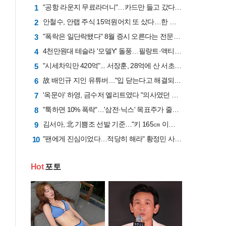
"공항 라운지 무료라더니"…카드만 들고 갔다간 '헛걸음'
1
안철수, 안랩 주식 15억원어치 또 샀다…한 달간 41억원 투입
2
"폭락은 일단락됐다" 8월 증시 오른다는 전문가 "삼전닉스 비중은 50%로 줄여라"
3
4천만원대 테슬라 '모델Y' 돌풍…필랑트·액티언 판매 '직격탄'
4
"시세차익만 420억"... 서장훈, 28억에 산 서초 건물 26년 만에 450억에 내놨다
5
故 배인규 지인 유튜버…"입 닫는다고 해결되지 않아"
6
'옥문아' 하영, 금수저 엘리트였다 "의사였던 증조부께서 고종 황제 진료했다"
7
"툭하면 10% 폭락"…'삼전·닉스' 목표주가 줄하향 "반도체업황 고점 지났다"
8
김서아, 北 기쁨조 선발 기준…"키 165㎝ 이상인지, 흉터 있는지"
9
"팬에게 진심이었다…적당히 해라" 황정민 사생활 논란에 등판한 오랜 팬
10
Hot
포토