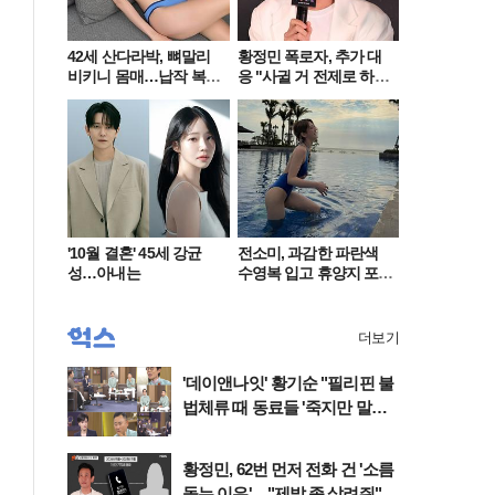
42세 산다라박, 뼈말리
황정민 폭로자, 추가 대
비키니 몸매…납작 복부
응 "사귈 거 전제로 하
에 깜짝
고…"
'10월 결혼' 45세 강균
전소미, 과감한 파란색
성…아내는
수영복 입고 휴양지 포
착…슬림 몸매 눈길
더보기
'데이앤나잇' 황기순 "필리핀 불
법체류 때 동료들 '죽지만 말고
오라'고" 울컥
황정민, 62번 먼저 전화 건 '소름
돋는 이유'…"제발 좀 살려줘"