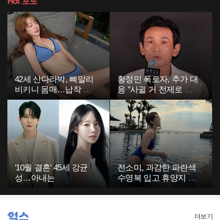
Hot
포토
42세 산다라박, 뼈말리
황정민 폭로자, 추가 대
비키니 몸매…납작 복
응 "사귈 거 전제로 하
부에 깜짝
고…"
'10월 결혼' 45세 강균
전소미, 과감한 파란색
성…아내는
수영복 입고 휴양지 포
착…슬림 몸매 눈길
더보기