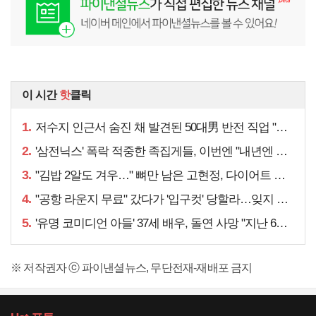
이 시간
핫
클릭
1.
저수지 인근서 숨진 채 발견된 50대男 반전 직업 "얼마 전…"
2.
'삼전닉스' 폭락 적중한 족집게들, 이번엔 "내년엔 더욱…"
3.
"김밥 2알도 겨우…" 뼈만 남은 고현정, 다이어트 아니라
4.
"공항 라운지 무료" 갔다가 '입구컷' 당할라…잊지 말아야 할 것
5.
'유명 코미디언 아들' 37세 배우, 돌연 사망 "지난 6월에도…"
※ 저작권자 ⓒ 파이낸셜뉴스, 무단전재-재배포 금지