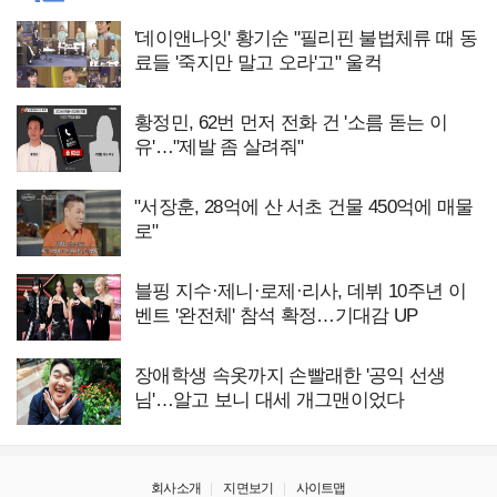
'데이앤나잇' 황기순 "필리핀 불법체류 때 동
료들 '죽지만 말고 오라'고" 울컥
황정민, 62번 먼저 전화 건 '소름 돋는 이
유'…"제발 좀 살려줘"
"서장훈, 28억에 산 서초 건물 450억에 매물
로"
블핑 지수·제니·로제·리사, 데뷔 10주년 이
벤트 '완전체' 참석 확정…기대감 UP
장애학생 속옷까지 손빨래한 '공익 선생
님'…알고 보니 대세 개그맨이었다
회사소개
지면보기
사이트맵