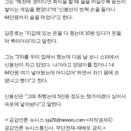
그는 "예전에 코미디언 회식을 할 때 술을 마실수록 용돈이
쌓이는 게임을 했었다"며 "신봉선이 번쩍 손을 들더니
64만원까지 술을 먹었다"고 한다.
김준호는 "지갑에 있는 돈을 다 줬는데 10분 있다가 돈을
막 뿌리더라"라고 말한다.
그는 "2차를 우리 집에서 했는데 다음 날 보니 소파에서
신봉선이 자고 있었다. 나가라고 엉덩이를 찼더니 '내
64만원 여기 넣어뒀는데 어디갔어' 하면서 자기 몸에 손
댔냐고 했다"고 한다.
신봉선은 "그때 취했는데 5만원 정도는 챙겨야겠다 싶어서
속옷에 넣어놨다"고 말한다.
☞공감언론 뉴시스
sja29@newsis.com
<저작권자ⓒ
공감언론 뉴시스통신사. 무단전재-재배포 금지.>