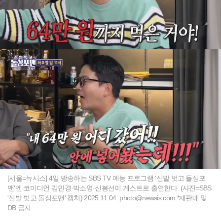
[서울=뉴시스] 4일 방송하는 SBS TV 예능 프로그램 '신발 벗고 돌싱포
맨'엔 코미디언 김민경·박소영·신봉선이 게스트로 출연한다. (사진=SBS
'신발 벗고 돌싱포맨' 캡처) 2025.11.04.
photo@newsis.com
*재판매 및
DB 금지