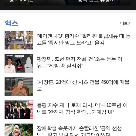
착…슬림 몸매 눈길
더보기
'데이앤나잇' 황기순 "필리핀 불법체류 때 동
료들 '죽지만 말고 오라'고" 울컥
황정민, 62번 먼저 전화 건 '소름 돋는 이
유'…"제발 좀 살려줘"
"서장훈, 28억에 산 서초 건물 450억에 매물
로"
블핑 지수·제니·로제·리사, 데뷔 10주년 이
벤트 '완전체' 참석 확정…기대감 UP
장애학생 속옷까지 손빨래한 '공익 선생
님'…알고 보니 대세 개그맨이었다