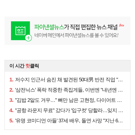
이 시간
핫
클릭
1.
저수지 인근서 숨진 채 발견된 50대男 반전 직업 "얼마 전…"
2.
'삼전닉스' 폭락 적중한 족집게들, 이번엔 "내년엔 더욱…"
3.
"김밥 2알도 겨우…" 뼈만 남은 고현정, 다이어트 아니라
4.
"공항 라운지 무료" 갔다가 '입구컷' 당할라…잊지 말아야 할 것
5.
'유명 코미디언 아들' 37세 배우, 돌연 사망 "지난 6월에도…"