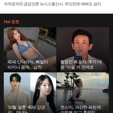
저작권자ⓒ 공감언론 뉴시스통신사. 무단전재-재배포 금지
Hot
포토
42세 산다라박, 뼈말리
황정민 폭로자, 추가 대
비키니 몸매…납작 복
응 "사귈 거 전제로 하
부에 깜짝
고…"
'10월 결혼' 45세 강균
전소미, 과감한 파란색
성…아내는
수영복 입고 휴양지 포