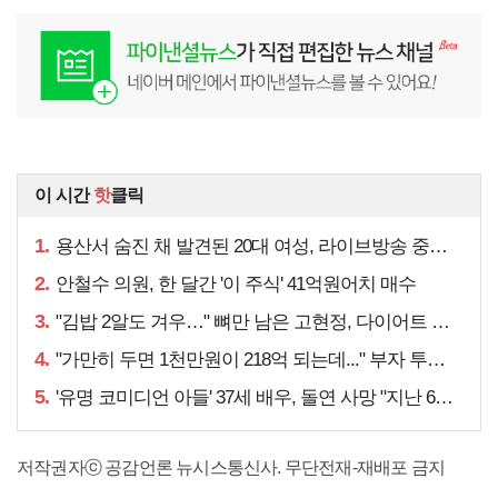
이 시간
핫
클릭
1.
용산서 숨진 채 발견된 20대 여성, 라이브방송 중에...
2.
안철수 의원, 한 달간 '이 주식' 41억원어치 매수
3.
"김밥 2알도 겨우…" 뼈만 남은 고현정, 다이어트 아니라
4.
"가만히 두면 1천만원이 218억 되는데..." 부자 투자법
5.
'유명 코미디언 아들' 37세 배우, 돌연 사망 "지난 6월에도…"
저작권자ⓒ 공감언론 뉴시스통신사. 무단전재-재배포 금지