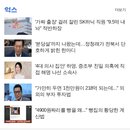
더보기
'가짜 출장' 걸려 잘린 SK하닉 직원 "9.5억 내
놔" 적반하장
'분당설'까지 나왔는데…정청래가 전북서 단
호하게 밝힌 한마디
'4대 의사 집안' 하영, 증조부 친일 의혹에 직
접 해명 나선 소속사
"가만히 두면 1천만원이 218억 되는데..." 의
외의 부자 투자법
"4900원짜리를 빵을 왜..." 빵집의 황당한 계
산법