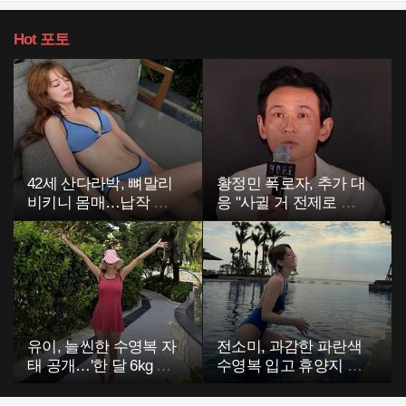
Hot
포토
42세 산다라박, 뼈말리
황정민 폭로자, 추가 대
비키니 몸매…납작 복
응 "사귈 거 전제로 하
부에 깜짝
고…"
유이, 늘씬한 수영복 자
전소미, 과감한 파란색
태 공개…'한 달 6kg 감
수영복 입고 휴양지 포
량'
착…슬림 몸매 눈길