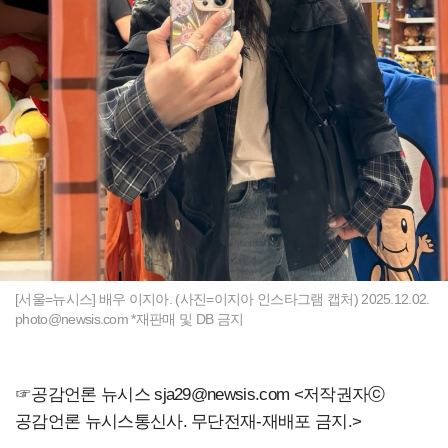
[서울=뉴시스] 배우 이지아. (사진=이지아 인스타그램 캡처) 2025.12.02.
photo@newsis.com
*재판매 및 DB 금지
☞공감언론 뉴시스
sja29@newsis.com
<저작권자ⓒ
공감언론 뉴시스통신사. 무단전재-재배포 금지.>