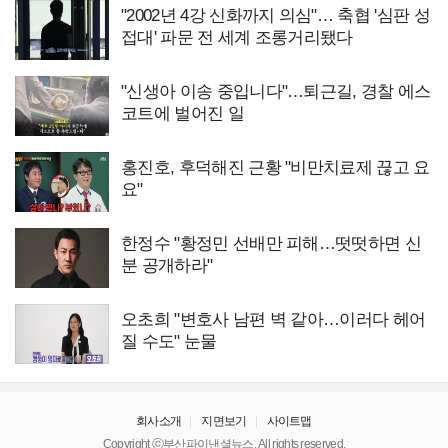
"2002년 4강 신화까지 의심"… 축협 '심판 성
접대' 파문 전 세계 조롱거리됐다
"신생아 이송 중입니다"…퇴근길, 경찰 에스
코트에 벌어진 일
홍진호, 후덕해진 근황 "비만치료제 끊고 요
요"
한정수 "황정민 선배만 피해…떳떳하면 신
분 공개하라"
오초희 "변호사 남편 벽 같아…이러다 헤어
질 수도" 눈물
회사소개
지면보기
사이트맵
Copyright ⓒ부산파이낸셜뉴스. All rights reserved.