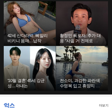
42세 산다라박, 뼈말리
황정민 폭로자, 추가 대
비키니 몸매…납작 복
응 "사귈 거 전제로 하
부에 깜짝
고…"
'10월 결혼' 45세 강균
전소미, 과감한 파란색
성…아내는
수영복 입고 휴양지 포
착…슬림 몸매 눈길
더보기