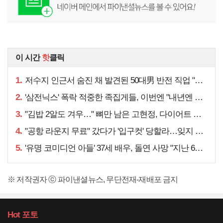
이 시간
핫
클릭
1.
저수지 인근서 숨진 채 발견된 50대男 반전 직업 "얼마 전…"
2.
'삼전닉스' 폭락 적중한 족집게들, 이번엔 "내년엔 더욱…"
3.
"김밥 2알도 겨우…" 뼈만 남은 고현정, 다이어트 아니라
4.
"공항 라운지 무료" 갔다가 '입구컷' 당할라…잊지 말아야 할 것
5.
'유명 코미디언 아들' 37세 배우, 돌연 사망 "지난 6월에도…"
※ 저작권자 ⓒ 파이낸셜뉴스, 무단전재-재배포 금지
Hot
포토