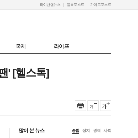
파이낸셜뉴스
블록포스트
가이드포스트
국제
라이프
' [헬스톡]
많이 본 뉴스
종합
정치
경제
사회