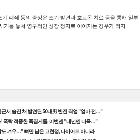
기 폐쇄 등의 증상은 조기 발견과 호르몬 치료 등을 통해 일부
 시기를 놓쳐 영구적인 성장 정지로 이어지는 경우가 적지
근서 숨진 채 발견된 50대男 반전 직업 "얼마 전…"
' 폭락 적중한 족집게들, 이번엔 "내년엔 더욱…"
알도 겨우…" 뼈만 남은 고현정, 다이어트 아니라