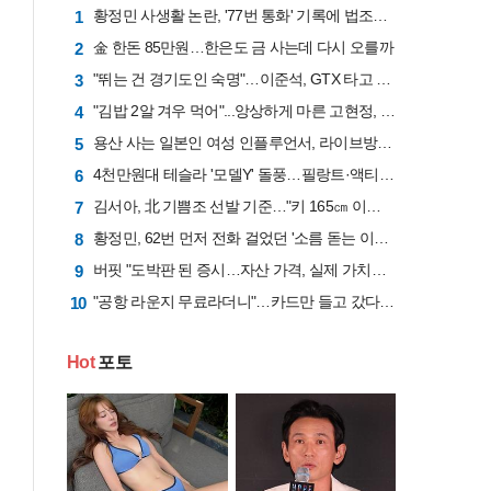
황정민 사생활 논란, '77번 통화' 기록에 법조계 주목
1
金 한돈 85만원…한은도 금 사는데 다시 오를까
2
"뛰는 건 경기도인 숙명"…이준석, GTX 타고 국회 출근길 "1시간 6분 걸렸다"
3
"김밥 2알 겨우 먹어"...앙상하게 마른 고현정, 다이어트 아닌 '음식 공포증' 고백 [헬스톡]
4
용산 사는 일본인 여성 인플루언서, 라이브방송 도중 사망
5
4천만원대 테슬라 '모델Y' 돌풍…필랑트·액티언 판매 '직격탄'
6
김서아, 北 기쁨조 선발 기준…"키 165㎝ 이상인지, 흉터 있는지"
7
황정민, 62번 먼저 전화 걸었던 '소름 돋는 이유'..."제발 좀 살려달라"는 애원
8
버핏 "도박판 된 증시…자산 가격, 실제 가치보다 비싸"
9
"공항 라운지 무료라더니"…카드만 들고 갔다간 '헛걸음'
10
Hot
포토