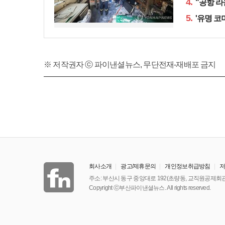
4.
"공항 라
5.
'유명 코
※ 저작권자 ⓒ 파이낸셜뉴스, 무단전재-재배포 금지
회사소개
광고/제휴문의
개인정보취급방침
주소: 부산시 동구 중앙대로 192(초량동, 교직원공제회관
Copyright ⓒ부산파이낸셜뉴스. All rights reserved.