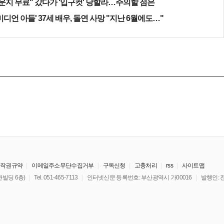
운지 무료" 갔다가 '입구컷' 당할라…주의할 점은
미디언 아들' 37세 배우, 돌연 사망 "지난 6월에도…"
저작권규약
이메일주소무단수집거부
구독신청
고충처리
rss
사이트맵
빌딩 6층)
Tel. 051-465-7113
인터넷신문 등록번호: 부산광역시 가00016
발행인: 