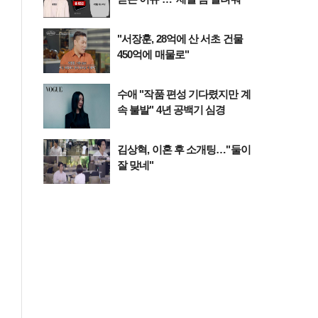
"서장훈, 28억에 산 서초 건물
450억에 매물로"
수애 "작품 편성 기다렸지만 계
속 불발" 4년 공백기 심경
김상혁, 이혼 후 소개팅…"둘이
잘 맞네"