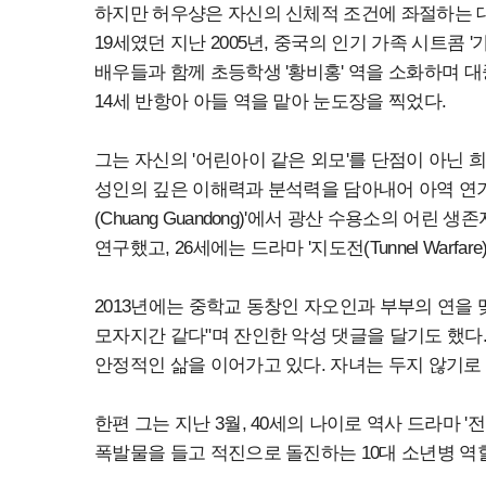
하지만 허우샹은 자신의 신체적 조건에 좌절하는 대
19세였던 지난 2005년, 중국의 인기 가족 시트콤 '가
배우들과 함께 초등학생 '황비홍' 역을 소화하며 대
14세 반항아 아들 역을 맡아 눈도장을 찍었다.
그는 자신의 '어린아이 같은 외모'를 단점이 아닌 
성인의 깊은 이해력과 분석력을 담아내어 아역 연기
(Chuang Guandong)'에서 광산 수용소의 어
연구했고, 26세에는 드라마 '지도전(Tunnel War
2013년에는 중학교 동창인 자오인과 부부의 연을 
모자지간 같다"며 잔인한 악성 댓글을 달기도 했다
안정적인 삶을 이어가고 있다. 자녀는 두지 않기로
한편 그는 지난 3월, 40세의 나이로 역사 드라마 '전
폭발물을 들고 적진으로 돌진하는 10대 소년병 역