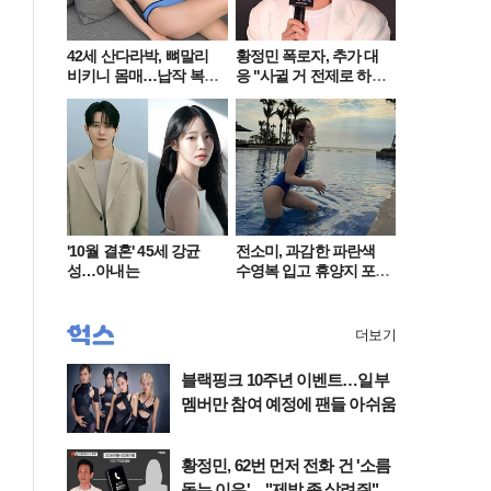
42세 산다라박, 뼈말리
황정민 폭로자, 추가 대
비키니 몸매…납작 복부
응 "사귈 거 전제로 하
에 깜짝
고…"
'10월 결혼' 45세 강균
전소미, 과감한 파란색
성…아내는
수영복 입고 휴양지 포
착…슬림 몸매 눈길
더보기
블랙핑크 10주년 이벤트…일부
멤버만 참여 예정에 팬들 아쉬움
황정민, 62번 먼저 전화 건 '소름
돋는 이유'…"제발 좀 살려줘"