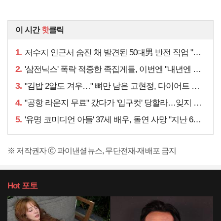
이 시간
핫
클릭
1.
저수지 인근서 숨진 채 발견된 50대男 반전 직업 "얼마 전…"
2.
'삼전닉스' 폭락 적중한 족집게들, 이번엔 "내년엔 더욱…"
3.
"김밥 2알도 겨우…" 뼈만 남은 고현정, 다이어트 아니라
4.
"공항 라운지 무료" 갔다가 '입구컷' 당할라…잊지 말아야 할 것
5.
'유명 코미디언 아들' 37세 배우, 돌연 사망 "지난 6월에도…"
※ 저작권자 ⓒ 파이낸셜뉴스, 무단전재-재배포 금지
Hot
포토