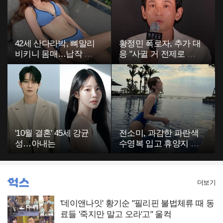
42세 산다라박, 뼈말리
황정민 폭로자, 추가 대
비키니 몸매…납작 복
응 "사귈 거 전제로 하
부에 깜짝
고…"
'10월 결혼' 45세 강균
전소미, 과감한 파란색
성…아내는
수영복 입고 휴양지 포
착…슬림 몸매 눈길
더보기
'데이앤나잇' 황기순 "필리핀 불법체류 때 동
료들 '죽지만 말고 오라'고" 울컥