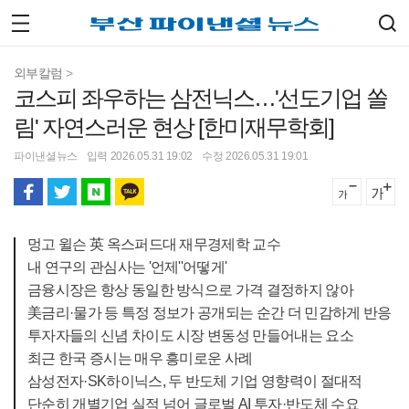
외부칼럼
>
코스피 좌우하는 삼전닉스…'선도기업 쏠
림' 자연스러운 현상 [한미재무학회]
파이낸셜뉴스
입력 2026.05.31 19:02
수정 2026.05.31 19:01
멍고 윌슨 英 옥스퍼드대 재무경제학 교수
내 연구의 관심사는 '언제''어떻게'
금융시장은 항상 동일한 방식으로 가격 결정하지 않아
美금리·물가 등 특정 정보가 공개되는 순간 더 민감하게 반응
투자자들의 신념 차이도 시장 변동성 만들어내는 요소
최근 한국 증시는 매우 흥미로운 사례
삼성전자·SK하이닉스, 두 반도체 기업 영향력이 절대적
단순히 개별기업 실적 넘어 글로벌 AI 투자·반도체 수요