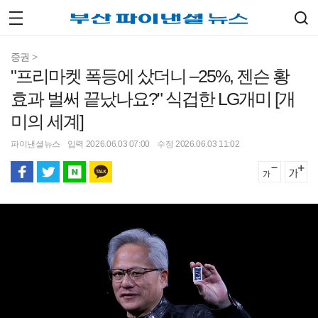
증권
>
"프리마켓 폭등에 샀더니 –25%, 젠슨 황
효과 벌써 끝났나요?" 식겁한 LG개미 [개
미의 세계]
파이낸셜뉴스
입력 2026.06.03 07:00
수정 2026.06.03 11:02