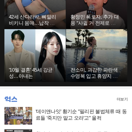
42세 산다라박, 뼈말리
황정민 폭로자, 추가 대
비키니 몸매…납작 복
응 "사귈 거 전제로 하
부에 깜짝
고…"
'10월 결혼' 45세 강균
전소미, 과감한 파란색
성…아내는
수영복 입고 휴양지 포
착…슬림 몸매 눈길
더보기
'데이앤나잇' 황기순 "필리핀 불법체류 때 동
료들 '죽지만 말고 오라'고" 울컥