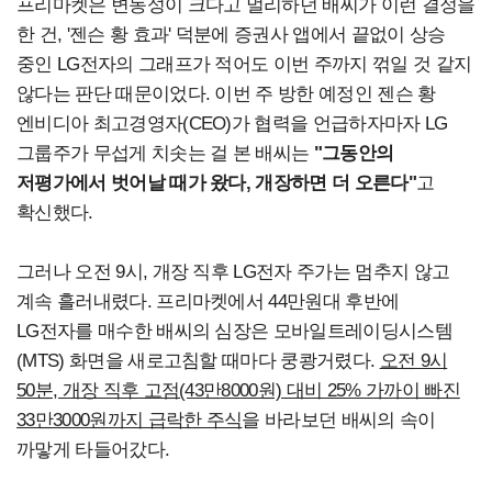
프리마켓은 변동성이 크다고 멀리하던 배씨가 이런 결정을
한 건, '젠슨 황 효과' 덕분에 증권사 앱에서 끝없이 상승
중인 LG전자의 그래프가 적어도 이번 주까지 꺾일 것 같지
않다는 판단 때문이었다. 이번 주 방한 예정인 젠슨 황
엔비디아 최고경영자(CEO)가 협력을 언급하자마자 LG
그룹주가 무섭게 치솟는 걸 본 배씨는
"그동안의
저평가에서 벗어날 때가 왔다, 개장하면 더 오른다"
고
확신했다.
그러나 오전 9시, 개장 직후 LG전자 주가는 멈추지 않고
계속 흘러내렸다. 프리마켓에서 44만원대 후반에
LG전자를 매수한 배씨의 심장은 모바일트레이딩시스템
(MTS) 화면을 새로고침할 때마다 쿵쾅거렸다.
오전 9시
50분, 개장 직후 고점(43만8000원) 대비 25% 가까이 빠진
33만3000원까지 급락한 주식
을 바라보던 배씨의 속이
까맣게 타들어갔다.