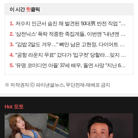
이 시간
핫
클릭
1.
저수지 인근서 숨진 채 발견된 50대男 반전 직업 "얼마 전…"
2.
'삼전닉스' 폭락 적중한 족집게들, 이번엔 "내년엔 더욱…"
3.
"김밥 2알도 겨우…" 뼈만 남은 고현정, 다이어트 아니라
4.
"공항 라운지 무료" 갔다가 '입구컷' 당할라…잊지 말아야 할 것
5.
'유명 코미디언 아들' 37세 배우, 돌연 사망 "지난 6월에도…"
※ 저작권자 ⓒ 파이낸셜뉴스, 무단전재-재배포 금지
Hot
포토