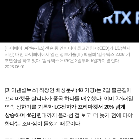
[타이베이=AP/뉴시스] 젠슨 황 엔비디아 최고경영자(CEO)가 1일(현지
시간) 대만 타이베이에서 열린 정보기술(IT) 박람회 ‘컴퓨텍스 2026' 기
조연설을 하고 있다. '컴퓨텍스 2026'은 2일부터 5일까지 열린다.
2026.06.01.
[파이낸셜뉴스] 직장인 배성문씨(48·가명)는 2일 출근길에
프리마켓을 살피다가 종목 하나를 매수했다. 이미 2거래일
연속 상한가를 기록한
LG전자가 프리마켓서 20% 넘게
상승
하며 46만원대까지 올라선 걸 보고 '더 늦기 전에 타야
한다'는 조바심이 들었기 때문이다.