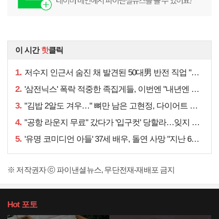
이 시간
핫
클릭
1.
저수지 인근서 숨진 채 발견된 50대男 반전 직업 "얼마 전…"
2.
'삼전닉스' 폭락 적중한 족집게들, 이번엔 "내년엔 더욱…"
3.
"김밥 2알도 겨우…" 뼈만 남은 고현정, 다이어트 아니라
4.
"공항 라운지 무료" 갔다가 '입구컷' 당할라…잊지 말아야 할 것
5.
'유명 코미디언 아들' 37세 배우, 돌연 사망 "지난 6월에도…"
※ 저작권자 ⓒ 파이낸셜뉴스, 무단전재-재배포 금지
Hot
포토