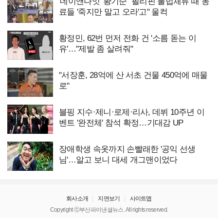
'데이앤나잇' 황기순 "필리핀 불법체류 때 동
료들 '죽지만 말고 오라'고" 울컥
황정민, 62번 먼저 전화 건 '소름 돋는 이
유'…"제발 좀 살려줘"
"서장훈, 28억에 산 서초 건물 450억에 매물
로"
블핑 지수·제니·로제·리사, 데뷔 10주년 이
벤트 '완전체' 참석 확정…기대감 UP
장애학생 속옷까지 손빨래한 '공익 선생
님'…알고 보니 대세 개그맨이었다
회사소개
지면보기
사이트맵
Copyright ⓒ부산파이낸셜뉴스. All rights reserved.