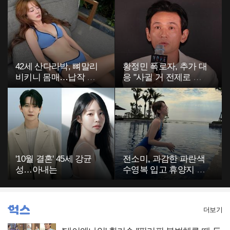
42세 산다라박, 뼈말리
황정민 폭로자, 추가 대
비키니 몸매…납작 복
응 "사귈 거 전제로 하
부에 깜짝
고…"
'10월 결혼' 45세 강균
전소미, 과감한 파란색
성…아내는
수영복 입고 휴양지 포
착…슬림 몸매 눈길
더보기