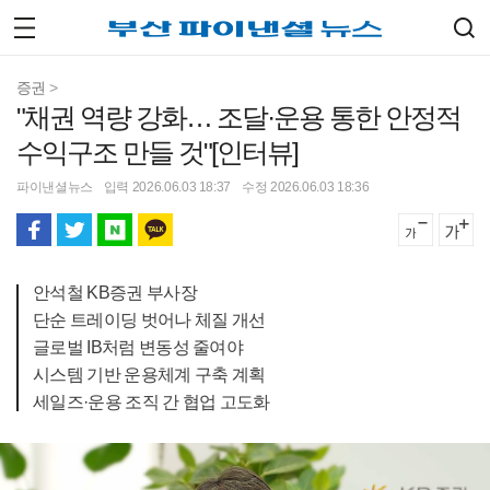
증권
>
"채권 역량 강화… 조달·운용 통한 안정적
수익구조 만들 것"[인터뷰]
파이낸셜뉴스
입력 2026.06.03 18:37
수정 2026.06.03 18:36
안석철 KB증권 부사장
단순 트레이딩 벗어나 체질 개선
글로벌 IB처럼 변동성 줄여야
시스템 기반 운용체계 구축 계획
세일즈·운용 조직 간 협업 고도화