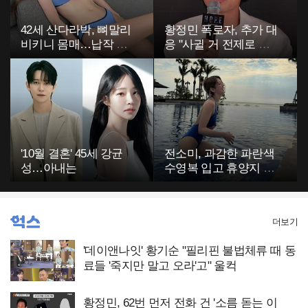
42세 산다라박, 뼈말리
황정민 폭로자, 추가 대
비키니 몸매…납작 복
응 "사귈 거 전제로 하
부에 깜짝
고…"
'10월 결혼' 45세 강균
전소미, 과감한 파란색
성…아내는
수영복 입고 휴양지 포
착…슬림 몸매 눈길
더보기
'데이앤나잇' 황기순 "필리핀 불법체류 때 동
료들 '죽지만 말고 오라'고" 울컥
황정민, 62번 먼저 전화 건 '소름 돋는 이