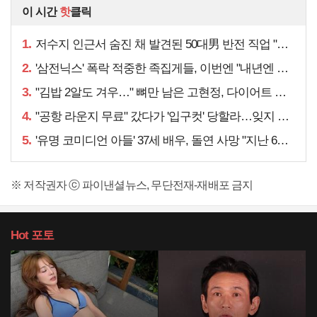
이 시간
핫
클릭
1.
저수지 인근서 숨진 채 발견된 50대男 반전 직업 "얼마 전…"
2.
'삼전닉스' 폭락 적중한 족집게들, 이번엔 "내년엔 더욱…"
3.
"김밥 2알도 겨우…" 뼈만 남은 고현정, 다이어트 아니라
4.
"공항 라운지 무료" 갔다가 '입구컷' 당할라…잊지 말아야 할 것
5.
'유명 코미디언 아들' 37세 배우, 돌연 사망 "지난 6월에도…"
※ 저작권자 ⓒ 파이낸셜뉴스, 무단전재-재배포 금지
Hot
포토