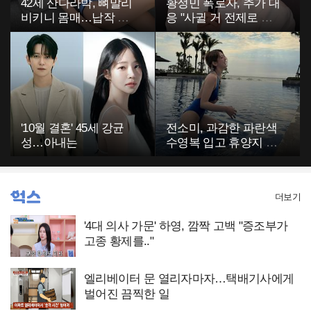
42세 산다라박, 뼈말리
황정민 폭로자, 추가 대
비키니 몸매…납작 복
응 "사귈 거 전제로 하
부에 깜짝
고…"
'10월 결혼' 45세 강균
전소미, 과감한 파란색
성…아내는
수영복 입고 휴양지 포
착…슬림 몸매 눈길
더보기
'4대 의사 가문' 하영, 깜짝 고백 "증조부가
고종 황제를.."
엘리베이터 문 열리자마자…택배기사에게
벌어진 끔찍한 일