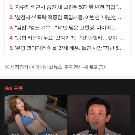
1.
저수지 인근서 숨진 채 발견된 50대男 반전 직업 "얼마 전…"
2.
'삼전닉스' 폭락 적중한 족집게들, 이번엔 "내년엔 더욱…"
3.
"김밥 2알도 겨우…" 뼈만 남은 고현정, 다이어트 아니라
4.
"공항 라운지 무료" 갔다가 '입구컷' 당할라…잊지 말아야 할 것
5.
'유명 코미디언 아들' 37세 배우, 돌연 사망 "지난 6월에도…"
※ 저작권자 ⓒ 파이낸셜뉴스, 무단전재-재배포 금지
Hot
포토