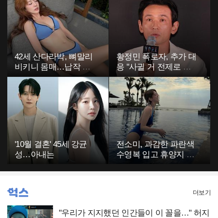
42세 산다라박, 뼈말리
황정민 폭로자, 추가 대
비키니 몸매…납작 복
응 "사귈 거 전제로 하
부에 깜짝
고…"
'10월 결혼' 45세 강균
전소미, 과감한 파란색
성…아내는
수영복 입고 휴양지 포
착…슬림 몸매 눈길
더보기
"우리가 지지했던 인간들이 이 꼴을…" 허지