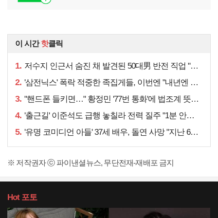
이 시간
핫
클릭
1.
저수지 인근서 숨진 채 발견된 50대男 반전 직업 "얼마 전…"
2.
'삼전닉스' 폭락 적중한 족집게들, 이번엔 "내년엔 더욱…"
3.
"핸드폰 들키면…" 황정민 '77번 통화'에 법조계 뜻밖 예언
4.
'출근길' 이준석도 급행 놓칠라 전력 질주 "1분 안에…"
5.
'유명 코미디언 아들' 37세 배우, 돌연 사망 "지난 6월에도…"
※ 저작권자 ⓒ 파이낸셜뉴스, 무단전재-재배포 금지
Hot
포토