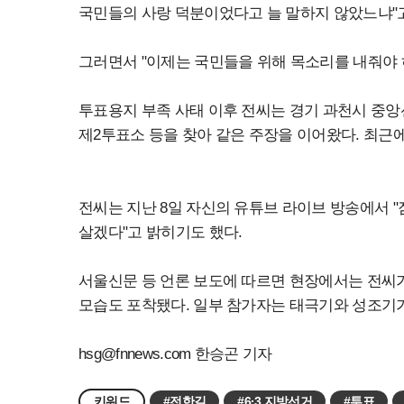
국민들의 사랑 덕분이었다고 늘 말하지 않았느냐"고
그러면서 "이제는 국민들을 위해 목소리를 내줘야 
투표용지 부족 사태 이후 전씨는 경기 과천시 중앙
제2투표소 등을 찾아 같은 주장을 이어왔다. 최근
전씨는 지난 8일 자신의 유튜브 라이브 방송에서 "잠실
살겠다"고 밝히기도 했다.
서울신문 등 언론 보도에 따르면 현장에서는 전씨
모습도 포착됐다. 일부 참가자는 태극기와 성조기가
hsg@fnnews.com
한승곤 기자
키워드
#전한길
#6·3 지방선거
#투표