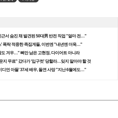
근서 숨진 채 발견된 50대男 반전 직업 "얼마 전…"
' 폭락 적중한 족집게들, 이번엔 "내년엔 더욱…"
알도 겨우…" 뼈만 남은 고현정, 다이어트 아니라
운지 무료" 갔다가 '입구컷' 당할라…잊지 말아야 할 것
미디언 아들' 37세 배우, 돌연 사망 "지난 6월에도…"