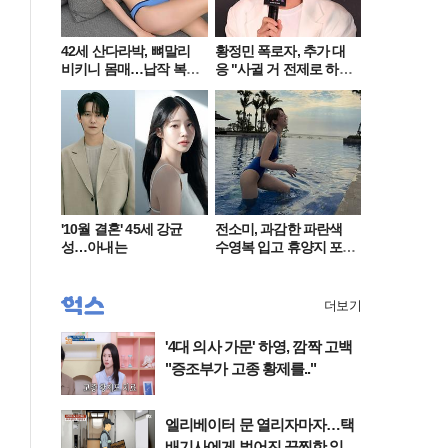
42세 산다라박, 뼈말리
황정민 폭로자, 추가 대
비키니 몸매…납작 복부
응 "사귈 거 전제로 하
에 깜짝
고…"
'10월 결혼' 45세 강균
전소미, 과감한 파란색
성…아내는
수영복 입고 휴양지 포
착…슬림 몸매 눈길
더보기
'4대 의사 가문' 하영, 깜짝 고백
"증조부가 고종 황제를.."
엘리베이터 문 열리자마자…택
배기사에게 벌어진 끔찍한 일