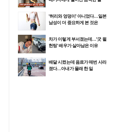
'허리와 엉덩이' 아니었다…일본
남성이 더 중요하게 본 것은
차가 이렇게 부서졌는데…'굿 윌
헌팅' 배우가 살아남은 이유
배달 시켰는데 음료가 매번 사라
졌다…아내가 몰래 한 일