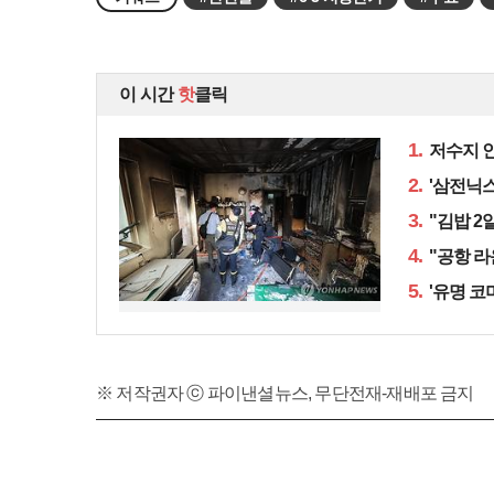
이 시간
핫
클릭
1.
저수지 인
2.
'삼전닉스
3.
"김밥 2
4.
"공항 라
5.
'유명 코
※ 저작권자 ⓒ 파이낸셜뉴스, 무단전재-재배포 금지