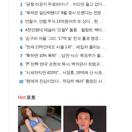
"공항 라운지 무료라더니"…카드만 들고 갔다간 '헛걸음'
1
"폭락은 일단락됐다" 8월 증시 오른다는 전문가 "삼전닉스 비중은 50%로 줄여라"
2
안철수, 안랩 주식 15억원어치 또 샀다…한 달간 41억원 투입
3
4천만원대 테슬라 '모델Y' 돌풍…필랑트·액티언 판매 '직격탄'
4
'김구라 아들' 그리, '17억 빚' 친모 홀로 챙겼다…"나밖에 없어, 잘 계신다"
5
"전세 13억인데도 서울 1위"…세입자 몰리는 이유는 [집 나와라 뚝딱!]
6
"툭하면 10% 폭락"…'삼전·닉스' 목표주가 줄하향 "반도체업황 고점 지났다"
7
'尹 탄핵 반대' 손현보 목사, 백악관서 트럼프 만나
8
"시세차익만 420억"... 서장훈, 28억에 산 서초 건물 26년 만에 450억에 내놨다
9
"팬에게 진심이었다…적당히 해라" 황정민 사생활 논란에 등판한 오랜 팬
10
Hot
포토