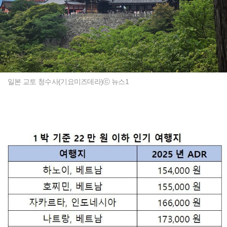
일본 교토 청수사(기요미즈데라)ⓒ 뉴스1