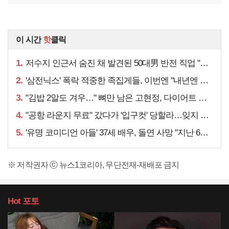
이 시간
핫
클릭
1.
저수지 인근서 숨진 채 발견된 50대男 반전 직업 "얼마 전…"
2.
'삼전닉스' 폭락 적중한 족집게들, 이번엔 "내년엔 더욱…"
3.
"김밥 2알도 겨우…" 뼈만 남은 고현정, 다이어트 아니라
4.
"공항 라운지 무료" 갔다가 '입구컷' 당할라…잊지 말아야 할 것
5.
'유명 코미디언 아들' 37세 배우, 돌연 사망 "지난 6월에도…"
※ 저작권자 ⓒ 뉴스1코리아, 무단전재-재배포 금지
Hot
포토