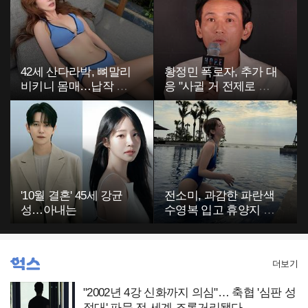
42세 산다라박, 뼈말리
황정민 폭로자, 추가 대
비키니 몸매…납작 복
응 "사귈 거 전제로 하
부에 깜짝
고…"
'10월 결혼' 45세 강균
전소미, 과감한 파란색
성…아내는
수영복 입고 휴양지 포
착…슬림 몸매 눈길
더보기
"2002년 4강 신화까지 의심"… 축협 '심판 성
접대' 파문 전 세계 조롱거리됐다