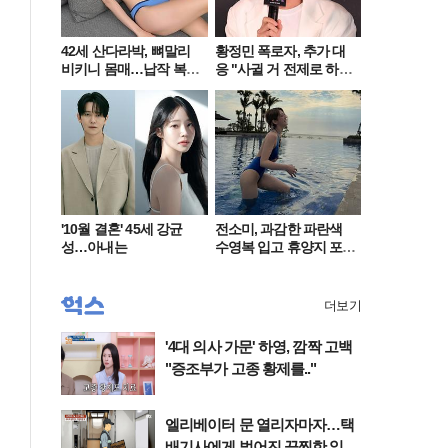
42세 산다라박, 뼈말리
황정민 폭로자, 추가 대
비키니 몸매…납작 복부
응 "사귈 거 전제로 하
에 깜짝
고…"
'10월 결혼' 45세 강균
전소미, 과감한 파란색
성…아내는
수영복 입고 휴양지 포
착…슬림 몸매 눈길
더보기
'4대 의사 가문' 하영, 깜짝 고백
"증조부가 고종 황제를.."
엘리베이터 문 열리자마자…택
배기사에게 벌어진 끔찍한 일