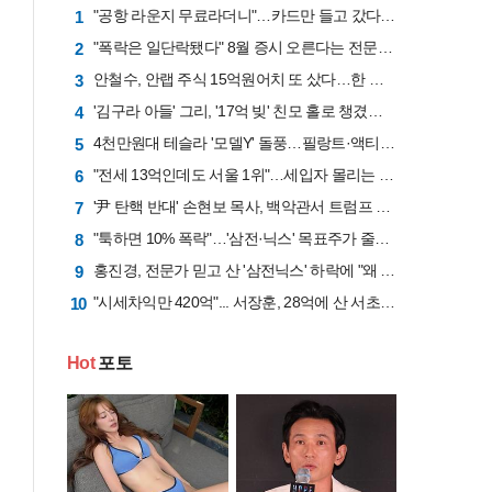
"공항 라운지 무료라더니"…카드만 들고 갔다간 '헛걸음'
1
"폭락은 일단락됐다" 8월 증시 오른다는 전문가 "삼전닉스 비중은 50%로 줄여라"
2
안철수, 안랩 주식 15억원어치 또 샀다…한 달간 41억원 투입
3
'김구라 아들' 그리, '17억 빚' 친모 홀로 챙겼다…"나밖에 없어, 잘 계신다"
4
4천만원대 테슬라 '모델Y' 돌풍…필랑트·액티언 판매 '직격탄'
5
"전세 13억인데도 서울 1위"…세입자 몰리는 이유는 [집 나와라 뚝딱!]
6
'尹 탄핵 반대' 손현보 목사, 백악관서 트럼프 만나
7
"툭하면 10% 폭락"…'삼전·닉스' 목표주가 줄하향 "반도체업황 고점 지났다"
8
홍진경, 전문가 믿고 산 '삼전닉스' 하락에 "왜 비쌀 때 사라고…"
9
"시세차익만 420억"... 서장훈, 28억에 산 서초 건물 26년 만에 450억에 내놨다
10
Hot
포토