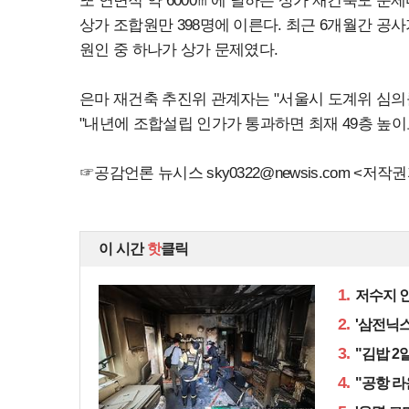
또 연면적 약 6000㎡에 달하는 상가 재건축도 문제
상가 조합원만 398명에 이른다. 최근 6개월간 
원인 중 하나가 상가 문제였다.
은마 재건축 추진위 관계자는 "서울시 도계위 심의
"내년에 조합설립 인가가 통과하면 최재 49층 높
☞공감언론 뉴시스
sky0322@newsis.com
<저작권
이 시간
핫
클릭
1.
저수지 인
2.
'삼전닉스
3.
"김밥 2
4.
"공항 라