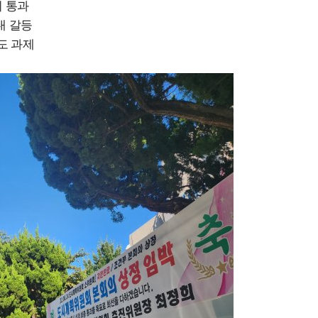
의 통과
내 갈등
도 과제