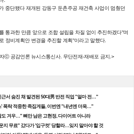
다.
공사가 중단됐다 재개된 강동구 둔촌주공 재건축 사업이 멈췄던
를 통과한 만큼 앞으로 조합 설립을 차질 없이 추진하겠다"며
이로 정비계획안 변경을 추진할 계획"이라고 말했다.
자ⓒ 공감언론 뉴시스통신사. 무단전재-재배포 금지.>
근서 숨진 채 발견된 50대男 반전 직업 "얼마 전…"
' 폭락 적중한 족집게들, 이번엔 "내년엔 더욱…"
알도 겨우…" 뼈만 남은 고현정, 다이어트 아니라
운지 무료" 갔다가 '입구컷' 당할라…잊지 말아야 할 것