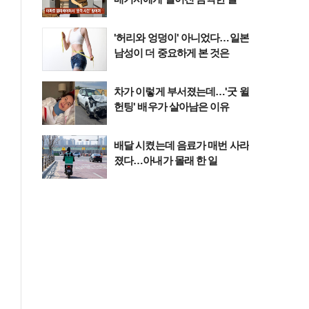
'허리와 엉덩이' 아니었다…일본
남성이 더 중요하게 본 것은
차가 이렇게 부서졌는데…'굿 윌
헌팅' 배우가 살아남은 이유
배달 시켰는데 음료가 매번 사라
졌다…아내가 몰래 한 일