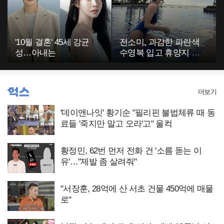
'10월 결혼' 45세 강균
전소미, 과감한 파란색
성…아내는
수영복 입고 휴양지 포
착…슬림 몸매 눈길
더보기
'데이앤나잇' 황기순 "필리핀 불법체류 때 동
료들 '죽지만 말고 오라'고" 울컥
황정민, 62번 먼저 전화 건 '소름 돋는 이
유'…"제발 좀 살려줘"
"서장훈, 28억에 산 서초 건물 450억에 매물
로"