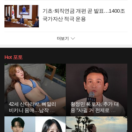
기초·퇴직연금 개편 곧 발표…1400조
국가자산 적극 운용
더보기
Hot
포토
42세 산다라박, 뼈말리
황정민 폭로자, 추가 대
비키니 몸매…납작 복
응 "사귈 거 전제로 하
부에 깜짝
고…"