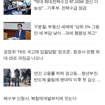
"역대 최대전력수요 97.1GW 경신 가
능성"…기후부, 전력수급 점검
구윤철, 부동산 세제에 "상위 1% 그동
안 세 부담 낮아…과세 형평성 제고"
공정위 ‘76조 국고채 입찰담합’ 정조준.. 증권사·은행 최
대 15조 과징금 나오나
연간 고용률 하락 경고등…청년부진·
반도체 쏠림에 팬데믹 이후 첫 감소 위
기
해수부 신청사, 북항재개발부지에 짓는다