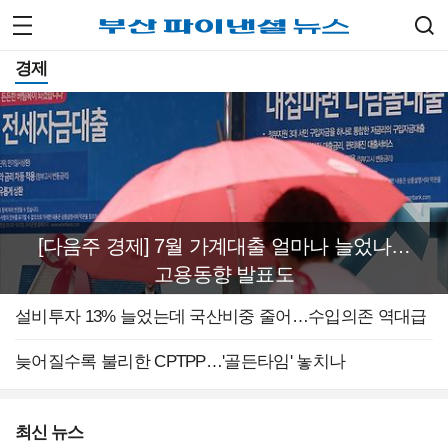
경제
[다음주 경제] 7월 가계대출 얼마나 늘었나…
고용동향 발표도
설비투자 13% 늘었는데 국산비중 줄어…수입의존 역대급
늦어질수록 불리한 CPTPP…'골든타임' 놓치나
최신 뉴스