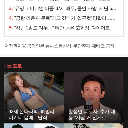
3.
'유명 코미디언 아들' 37세 배우, 돌연 사망 "지난 6월에도…"
4.
"공항 라운지 무료"라고 갔다가 '입구컷' 당할라…주의할 점은
5.
"김밥 2알도 겨우…" 뼈만 남은 고현정, 다이어트 아닌
저작권자ⓒ 공감언론 뉴시스통신사. 무단전재-재배포 금지
Hot
포토
42세 산다라박, 뼈말리
황정민 폭로자, 추가 대
비키니 몸매…납작 복
응 "사귈 거 전제로 하
부에 깜짝
고…"