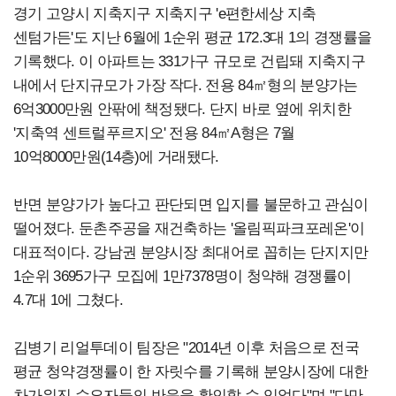
경기 고양시 지축지구 지축지구 'e편한세상 지축
센텀가든'도 지난 6월에 1순위 평균 172.3대 1의 경쟁률을
기록했다. 이 아파트는 331가구 규모로 건립돼 지축지구
내에서 단지규모가 가장 작다. 전용 84㎡형의 분양가는
6억3000만원 안팎에 책정됐다. 단지 바로 옆에 위치한
'지축역 센트럴푸르지오' 전용 84㎡A형은 7월
10억8000만원(14층)에 거래됐다.
반면 분양가가 높다고 판단되면 입지를 불문하고 관심이
떨어졌다.
둔촌주공을 재건축하는 '올림픽파크포레온'이
대표적이다. 강남권 분양시장 최대어로 꼽히는 단지지만
1순위 3695가구 모집에 1만7378명이 청약해 경쟁률이
4.7대 1에 그쳤다.
김병기 리얼투데이 팀장은 "2014년 이후 처음으로 전국
평균 청약경쟁률이 한 자릿수를 기록해 분양시장에 대한
차가워진 수요자들의 반응을 확인할 수 있었다"며 "다만