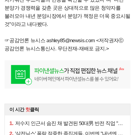
분양가 경쟁력을 갖춘 곳은 상대적으로 많은 청약자를
불러모아 내년 분양시장에서 분양가 책정은 더욱 중요시될
것"이라고 내다봤다.
☞공감언론 뉴시스
ashley85@newsis.com
<저작권자ⓒ
공감언론 뉴시스통신사. 무단전재-재배포 금지.>
이 시간
핫
클릭
1.
저수지 인근서 숨진 채 발견된 50대男 반전 직업 "얼마 전…"
2.
'삼전닉스' 폭락 적중한 족집게들, 이번엔 "내년엔 더욱…"