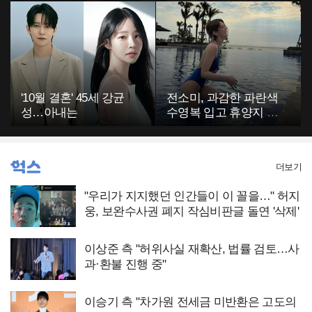
부에 깜짝
고…"
'10월 결혼' 45세 강균
전소미, 과감한 파란색
성…아내는
수영복 입고 휴양지 포
착…슬림 몸매 눈길
더보기
"우리가 지지했던 인간들이 이 꼴을…" 허지
웅, 보완수사권 폐지 작심비판글 돌연 '삭제'
이상준 측 "허위사실 재확산, 법률 검토…사
과·환불 진행 중"
이승기 측 "차가원 전세금 미반환은 고도의