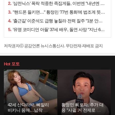
2.
'삼전닉스' 폭락 적중한 족집게들, 이번엔 "내년엔 더욱…"
3.
"핸드폰 들키면…" 황정민 '77번 통화'에 법조계 뜻밖 예언
4.
'출근길' 이준석도 급행 놓칠라 전력 질주 "1분 안에…"
5.
'유명 코미디언 아들' 37세 배우, 돌연 사망 "지난 6월에도…"
저작권자ⓒ 공감언론 뉴시스통신사. 무단전재-재배포 금지
Hot
포토
42세 산다라박, 뼈말리
황정민 폭로자, 추가 대
비키니 몸매…납작 복
응 "사귈 거 전제로 하