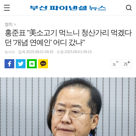
정치
>
홍준표 "美소고기 먹느니 청산가리 먹겠다
던 '개념 연예인' 어디 갔나"
뉴시스
입력 2025.08.01 09:15
수정 2025.08.01 09:15