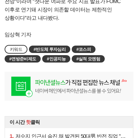
전망"이라며 "셧다운 여파로 주요 지표 발표가 FOMC
이후로 연기돼 시장이 의존할 데이터는 제한적인
상황이다"라고 내다봤다.
임상혁 기자
키워드
#반도체 투자심리
#코스피
#연방준비제도
#인공지능
#실적 모멘텀
이 시간
핫
클릭
1.
저수지 인근서 숨진 채 발견된 50대男 반전 직업 "얼마 전…"