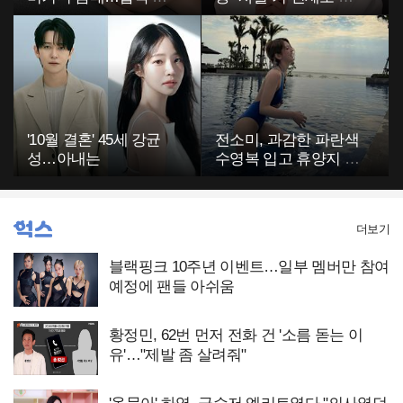
부에 깜짝
고…"
'10월 결혼' 45세 강균
전소미, 과감한 파란색
성…아내는
수영복 입고 휴양지 포
착…슬림 몸매 눈길
더보기
블랙핑크 10주년 이벤트…일부 멤버만 참여
예정에 팬들 아쉬움
황정민, 62번 먼저 전화 건 '소름 돋는 이
유'…"제발 좀 살려줘"