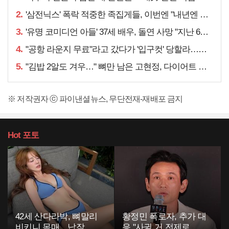
2.
'삼전닉스' 폭락 적중한 족집게들, 이번엔 "내년엔 더욱…"
3.
'유명 코미디언 아들' 37세 배우, 돌연 사망 "지난 6월에도…"
4.
"공항 라운지 무료"라고 갔다가 '입구컷' 당할라…주의할 점은
5.
"김밥 2알도 겨우…" 뼈만 남은 고현정, 다이어트 아닌
※ 저작권자 ⓒ 파이낸셜뉴스, 무단전재-재배포 금지
Hot
포토
42세 산다라박, 뼈말리
황정민 폭로자, 추가 대
비키니 몸매…납작 복
응 "사귈 거 전제로 하