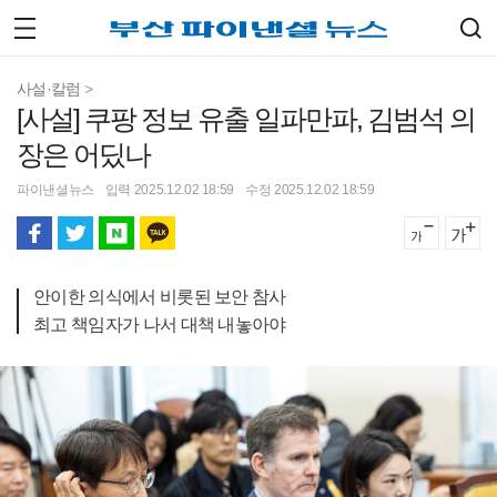
사설·칼럼
>
[사설] 쿠팡 정보 유출 일파만파, 김범석 의
장은 어딨나
파이낸셜뉴스
입력 2025.12.02 18:59
수정 2025.12.02 18:59
안이한 의식에서 비롯된 보안 참사
최고 책임자가 나서 대책 내놓아야