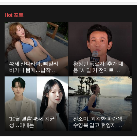
Hot
포토
42세 산다라박, 뼈말리
황정민 폭로자, 추가 대
비키니 몸매…납작 복
응 "사귈 거 전제로 하
부에 깜짝
고…"
'10월 결혼' 45세 강균
전소미, 과감한 파란색
성…아내는
수영복 입고 휴양지 포
착…슬림 몸매 눈길