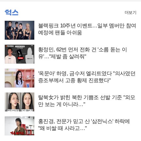
더보기
블랙핑크 10주년 이벤트…일부 멤버만 참여
예정에 팬들 아쉬움
황정민, 62번 먼저 전화 건 '소름 돋는 이
유'…"제발 좀 살려줘"
'옥문아' 하영, 금수저 엘리트였다 "의사였던
증조부께서 고종 황제 진료했다"
탈북女가 밝힌 북한 기쁨조 선발 기준 "외모
만 보는 게 아니라…"
홍진경, 전문가 믿고 산 '삼전닉스' 하락에
"왜 비쌀 때 사라고…"