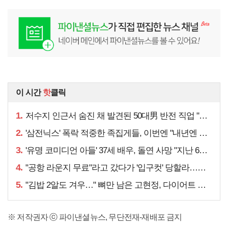
이 시간
핫
클릭
1.
저수지 인근서 숨진 채 발견된 50대男 반전 직업 "얼마 전…"
2.
'삼전닉스' 폭락 적중한 족집게들, 이번엔 "내년엔 더욱…"
3.
'유명 코미디언 아들' 37세 배우, 돌연 사망 "지난 6월에도…"
4.
"공항 라운지 무료"라고 갔다가 '입구컷' 당할라…주의할 점은
5.
"김밥 2알도 겨우…" 뼈만 남은 고현정, 다이어트 아닌
※ 저작권자 ⓒ 파이낸셜뉴스, 무단전재-재배포 금지