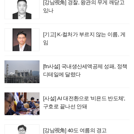
[강남視角] 경찰, 왕관의 무게 깨닫고
있나
[기고] K-컬처가 부르지 않는 이름, 게
임
[fn사설] 국내생산세액공제 성패, 정책
디테일에 달렸다
[사설] AI 대전환으로 '비욘드 반도체',
구호로 끝나선 안돼
[강남視角] 40도 여름의 경고