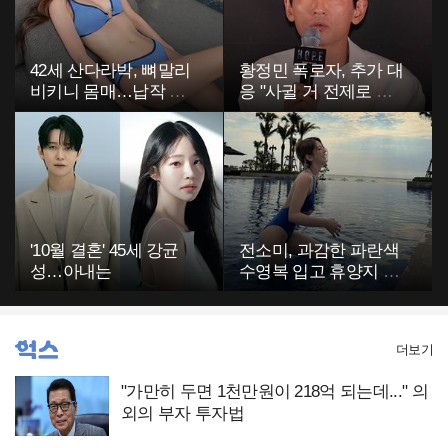
42세 산다라박, 뼈말리
황정민 폭로자, 추가 대
비키니 몸매…납작 복
응 "사귈 거 전제로 하
부에 깜짝
고…"
'10월 결혼' 45세 강균
전소미, 과감한 파란색
성…아내는
수영복 입고 휴양지 포
착…슬림 몸매 눈길
더보기
"가만히 두면 1천만원이 218억 되는데..." 의
외의 부자 투자법