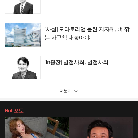
[사설] 모라토리엄 몰린 지자체, 뼈 깎
는 자구책 내놓아야
[fn광장] 별점사회, 벌점사회
더보기
Hot
포토