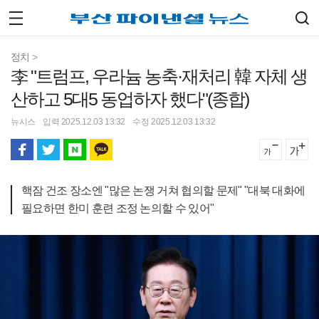
정치
>
李 "트럼프, 우라늄 농축·재처리 韓 자체 생
산하고 5대5 동업하자 했다"(종합)
뉴시스
입력 2025.12.03 13:32
수정 2025.12.03 13:32
핵잠 건조 장소엔 "많은 논쟁 거쳐 협의할 문제" "대북 대화에
필요하면 한미 훈련 조정 논의할 수 있어"