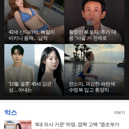
42세 산다라박, 뼈말리
황정민 폭로자, 추가 대
비키니 몸매…납작 복
응 "사귈 거 전제로 하
부에 깜짝
고…"
'10월 결혼' 45세 강균
전소미, 과감한 파란색
성…아내는
수영복 입고 휴양지 포
착…슬림 몸매 눈길
더보기
'4대 의사 가문' 하영, 깜짝 고백 "증조부가