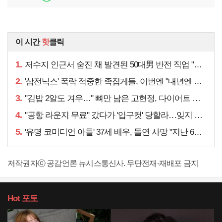
이 시간
핫
클릭
1.
저수지 인근서 숨진 채 발견된 50대男 반전 직업 "얼마 전…"
2.
'삼전닉스' 폭락 적중한 족집게들, 이번엔 "내년엔 더욱…"
3.
"김밥 2알도 겨우…" 뼈만 남은 고현정, 다이어트 아니라
4.
"공항 라운지 무료" 갔다가 '입구컷' 당할라…잊지 말아야 할 것
5.
'유명 코미디언 아들' 37세 배우, 돌연 사망 "지난 6월에도…"
저작권자ⓒ 공감언론 뉴시스통신사. 무단전재-재배포 금지
Hot
포토