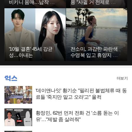
비키니 몸매…납작 복
응 "사귈 거 전제로 하
부에 깜짝
고…"
'10월 결혼' 45세 강균
전소미, 과감한 파란색
성…아내는
수영복 입고 휴양지 포
착…슬림 몸매 눈길
더보기
'데이앤나잇' 황기순 "필리핀 불법체류 때 동
료들 '죽지만 말고 오라'고" 울컥
황정민, 62번 먼저 전화 건 '소름 돋는 이
유'…"제발 좀 살려줘"