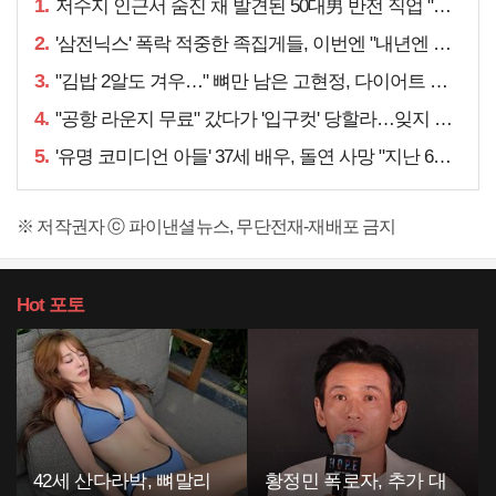
1.
저수지 인근서 숨진 채 발견된 50대男 반전 직업 "얼마 전…"
2.
'삼전닉스' 폭락 적중한 족집게들, 이번엔 "내년엔 더욱…"
3.
"김밥 2알도 겨우…" 뼈만 남은 고현정, 다이어트 아니라
4.
"공항 라운지 무료" 갔다가 '입구컷' 당할라…잊지 말아야 할 것
5.
'유명 코미디언 아들' 37세 배우, 돌연 사망 "지난 6월에도…"
※ 저작권자 ⓒ 파이낸셜뉴스, 무단전재-재배포 금지
Hot
포토
42세 산다라박, 뼈말리
황정민 폭로자, 추가 대