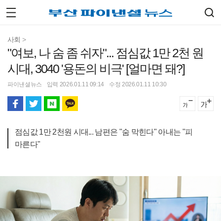
사회
>
"여보, 나 숨 좀 쉬자"... 점심값 1만 2천 원
시대, 3040 '용돈의 비극' [얼마면 돼?]
파이낸셜뉴스
입력 2026.01.11 09:14
수정 2026.01.11 10:30
점심값 1만 2천원 시대... 남편은 "숨 막힌다" 아내는 "피
마른다"