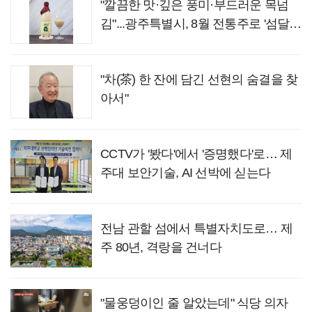
"깔끔한 맛·깊은 풍미·부드러운 목넘
김"...광주특별시, 8월 전통주로 '섬달천
9도 생황칠막걸리' 선정
"차(茶) 한 잔에 담긴 선현의 숨결을 찾
아서"
CCTV가 '봤다'에서 '증명했다'로… 제
주대 보안기술, AI 선박에 싣는다
전남 관할 섬에서 특별자치도로… 제
주 80년, 격랑을 건너다
"물웅덩이인 줄 알았는데" 식당 의자