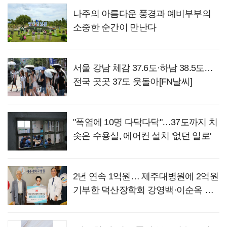
나주의 아름다운 풍경과 예비부부의
소중한 순간이 만난다
서울 강남 체감 37.6도·하남 38.5도…
전국 곳곳 37도 웃돌아[FN날씨]
"폭염에 10명 다닥다닥"…37도까지 치
솟은 수용실, 에어컨 설치 '없던 일로'
2년 연속 1억원… 제주대병원에 2억원
기부한 덕산장학회 강영백·이순옥 이
사장 부부