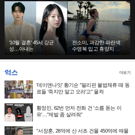
부에 깜짝
고…"
'10월 결혼' 45세 강균
전소미, 과감한 파란색
성…아내는
수영복 입고 휴양지 포
착…슬림 몸매 눈길
더보기
'데이앤나잇' 황기순 "필리핀 불법체류 때 동
료들 '죽지만 말고 오라'고" 울컥
황정민, 62번 먼저 전화 건 '소름 돋는 이
유'…"제발 좀 살려줘"
"서장훈, 28억에 산 서초 건물 450억에 매물