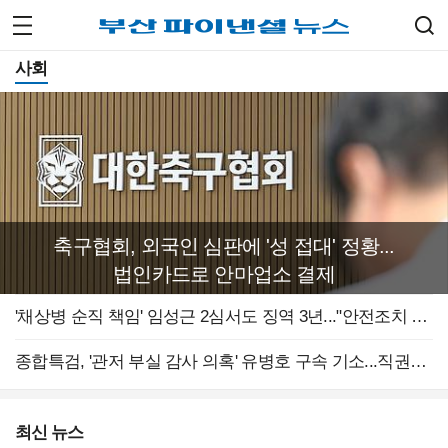
사회
축구협회, 외국인 심판에 '성 접대' 정황...
법인카드로 안마업소 결제
'채상병 순직 책임' 임성근 2심서도 징역 3년..."안전조치 소홀"
종합특검, '관저 부실 감사 의혹' 유병호 구속 기소...직권남용 혐의
최신 뉴스