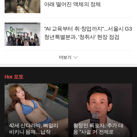
아래 떨어진 액체의 정체
"AI 교육부터 취·창업까지"...서울시 G3
청년특별분과, '청취사' 현장 점검
더보기
Hot
포토
42세 산다라박, 뼈말리
황정민 폭로자, 추가 대
비키니 몸매…납작 복
응 "사귈 거 전제로 하