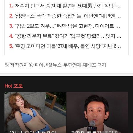
1.
저수지 인근서 숨진 채 발견된 50대男 반전 직업 "얼마 전…"
2.
'삼전닉스' 폭락 적중한 족집게들, 이번엔 "내년엔 더욱…"
3.
"김밥 2알도 겨우…" 뼈만 남은 고현정, 다이어트 아니라
4.
"공항 라운지 무료" 갔다가 '입구컷' 당할라…잊지 말아야 할 것
5.
'유명 코미디언 아들' 37세 배우, 돌연 사망 "지난 6월에도…"
※ 저작권자 ⓒ 파이낸셜뉴스, 무단전재-재배포 금지
Hot
포토