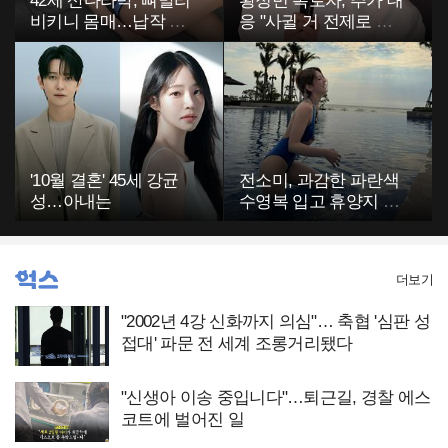
42세 산다라박, 뼈말리
황정민 폭로자, 추가 대
비키니 몸매…납작 복
응 "사귈 거 전제로 하
부에 깜짝
고…"
'10월 결혼' 45세 강균
전소미, 과감한 파란색
성…아내는
수영복 입고 휴양지 포
착…슬림 몸매 눈길
더보기
"2002년 4강 신화까지 의심"… 축협 '심판 성
접대' 파문 전 세계 조롱거리됐다
"신생아 이송 중입니다"…퇴근길, 경찰 에스
코트에 벌어진 일