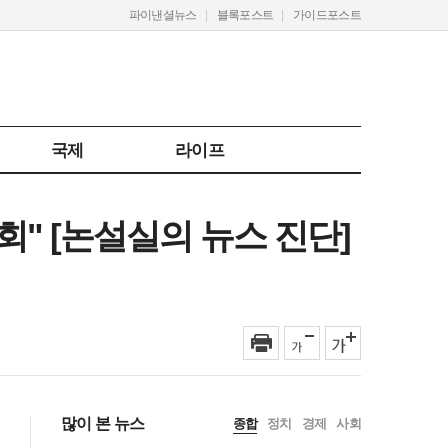
파이낸셜뉴스
블록포스트
가이드포스트
국제
라이프
회" [논설실의 뉴스 진단]
많이 본 뉴스
종합
정치
경제
사회