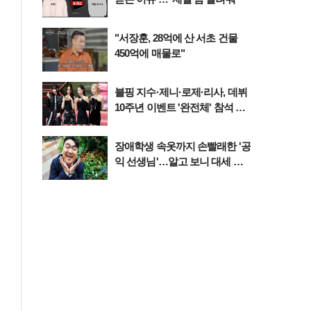
"서장훈, 28억에 산 서초 건물
450억에 매물로"
블핑 지수·제니·로제·리사, 데뷔
10주년 이벤트 '완전체' 참석 확
정…기대감 UP
장애학생 속옷까지 손빨래한 '공
익 선생님'…알고 보니 대세 개
그맨이었다