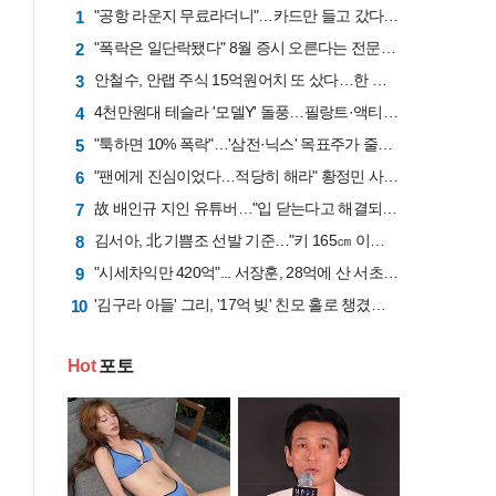
"공항 라운지 무료라더니"…카드만 들고 갔다간 '헛걸음'
1
"폭락은 일단락됐다" 8월 증시 오른다는 전문가 "삼전닉스 비중은 50%로 줄여라"
2
안철수, 안랩 주식 15억원어치 또 샀다…한 달간 41억원 투입
3
4천만원대 테슬라 '모델Y' 돌풍…필랑트·액티언 판매 '직격탄'
4
"툭하면 10% 폭락"…'삼전·닉스' 목표주가 줄하향 "반도체업황 고점 지났다"
5
"팬에게 진심이었다…적당히 해라" 황정민 사생활 논란에 등판한 오랜 팬
6
故 배인규 지인 유튜버…"입 닫는다고 해결되지 않아"
7
김서아, 北 기쁨조 선발 기준…"키 165㎝ 이상인지, 흉터 있는지"
8
"시세차익만 420억"... 서장훈, 28억에 산 서초 건물 26년 만에 450억에 내놨다
9
'김구라 아들' 그리, '17억 빚' 친모 홀로 챙겼다…"나밖에 없어, 잘 계신다"
10
Hot
포토