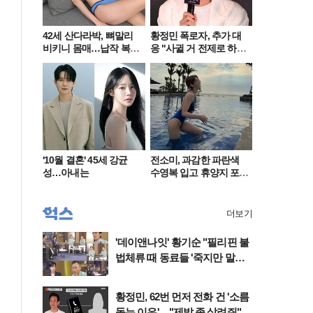
42세 산다라박, 뼈말리
황정민 폭로자, 추가 대
비키니 몸매…납작 복부
응 "사귈 거 전제로 하
에 깜짝
고…"
'10월 결혼' 45세 강균
전소미, 과감한 파란색
성…아내는
수영복 입고 휴양지 포
착…슬림 몸매 눈길
더보기
'데이앤나잇' 황기순 "필리핀 불
법체류 때 동료들 '죽지만 말고
오라'고" 울컥
황정민, 62번 먼저 전화 건 '소름
돋는 이유'…"제발 좀 살려줘"