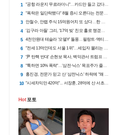
"공항 라운지 무료라더니"…카드만 들고 갔다간 '헛걸음'
1
"폭락은 일단락됐다" 8월 증시 오른다는 전문가 "삼전닉스 비중은 50%로 줄여라"
2
안철수, 안랩 주식 15억원어치 또 샀다…한 달간 41억원 투입
3
'김구라 아들' 그리, '17억 빚' 친모 홀로 챙겼다…"나밖에 없어, 잘 계신다"
4
4천만원대 테슬라 '모델Y' 돌풍…필랑트·액티언 판매 '직격탄'
5
"전세 13억인데도 서울 1위"…세입자 몰리는 이유는 [집 나와라 뚝딱!]
6
'尹 탄핵 반대' 손현보 목사, 백악관서 트럼프 만나
7
"툭하면 10% 폭락"…'삼전·닉스' 목표주가 줄하향 "반도체업황 고점 지났다"
8
홍진경, 전문가 믿고 산 '삼전닉스' 하락에 "왜 비쌀 때 사라고…"
9
"시세차익만 420억"... 서장훈, 28억에 산 서초 건물 26년 만에 450억에 내놨다
10
Hot
포토