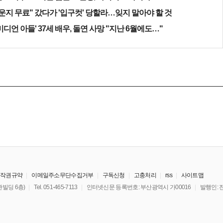
운지 무료" 갔다가 '입구컷' 당할라…잊지 말아야 할 것
미디언 아들' 37세 배우, 돌연 사망 "지난 6월에도…"
저작권규약
이메일주소무단수집거부
구독신청
고충처리
rss
사이트맵
빌딩 6층)
Tel. 051-465-7113
인터넷신문 등록번호: 부산광역시 가00016
발행인: 