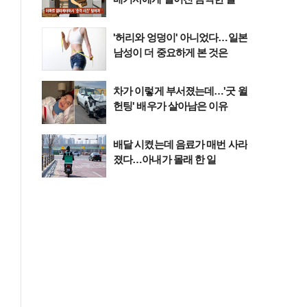
'허리와 엉덩이' 아니었다…일본
남성이 더 중요하게 본 것은
차가 이렇게 부서졌는데…'굿 윌
헌팅' 배우가 살아남은 이유
배달 시켰는데 음료가 매번 사라
졌다…아내가 몰래 한 일