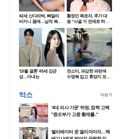
42세 산다라박, 뼈말리
황정민 폭로자, 추가 대
비키니 몸매…납작 복부
응 "사귈 거 전제로 하
에 깜짝
고…"
'10월 결혼' 45세 강균
전소미, 과감한 파란색
성…아내는
수영복 입고 휴양지 포
착…슬림 몸매 눈길
더보기
'4대 의사 가문' 하영, 깜짝 고백
"증조부가 고종 황제를.."
엘리베이터 문 열리자마자…택
배기사에게 벌어진 끔찍한 일