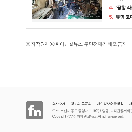
4.
"공항 라
5.
'유명 코
※ 저작권자 ⓒ 파이낸셜뉴스, 무단전재-재배포 금지
회사소개
광고/제휴문의
개인정보취급방침
주소: 부산시 동구 중앙대로 192(초량동, 교직원공제회관
Copyright ⓒ부산파이낸셜뉴스. All rights reserved.