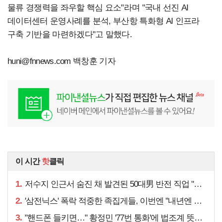
물류 경쟁력을 좌우할 핵심 요소"라며 "국내 선진 AI
데이터센터 운영사례를 분석, 부산항 특화형 AI 인프라
구축 기반을 마련하겠다"고 말했다.
huni@fnnews.com
백창훈 기자
이 시간
핫
클릭
1.
저수지 인근서 숨진 채 발견된 50대男 반전 직업 "얼마 전…"
2.
'삼전닉스' 폭락 적중한 족집게들, 이번엔 "내년엔 더욱…"
3.
"핸드폰 들키면…" 황정민 '77번 통화'에 법조계 뜻밖 예언