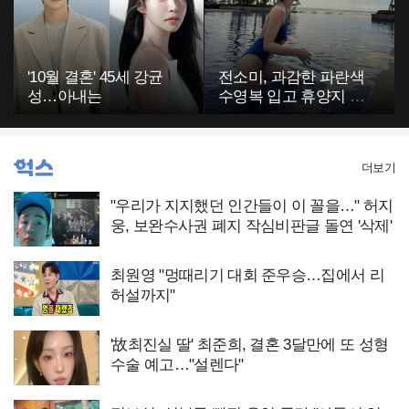
'10월 결혼' 45세 강균
전소미, 과감한 파란색
성…아내는
수영복 입고 휴양지 포
착…슬림 몸매 눈길
더보기
"우리가 지지했던 인간들이 이 꼴을…" 허지
웅, 보완수사권 폐지 작심비판글 돌연 '삭제'
최원영 "멍때리기 대회 준우승…집에서 리
허설까지"
'故최진실 딸' 최준희, 결혼 3달만에 또 성형
수술 예고…"설렌다"