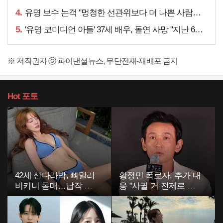
4.
유명 보수 논객 "멍청한 선관위보다 더 나쁜 사람들은…"
5.
'유명 코미디언 아들' 37세 배우, 돌연 사망 "지난 6월에도…"
※ 저작권자 ⓒ 파이낸셜뉴스, 무단전재-재배포 금지
Hot
포토
42세 산다라박, 뼈말리
황정민 폭로자, 추가 대
비키니 몸매…납작 복
응 "사귈 거 전제로 하
부에 깜짝
고…"