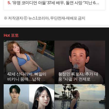
5.
'유명 코미디언 아들' 37세 배우, 돌연 사망 "지난 6월에도…"
※ 저작권자 ⓒ 뉴스1코리아, 무단전재-재배포 금지
Hot
포토
42세 산다라박, 뼈말리
황정민 폭로자, 추가 대
비키니 몸매…납작 복
응 "사귈 거 전제로 하
부에 깜짝
고…"