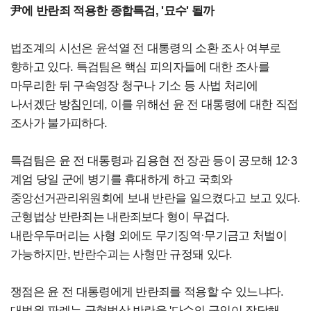
尹에 반란죄 적용한 종합특검, '묘수' 될까
법조계의 시선은 윤석열 전 대통령의 소환 조사 여부로
향하고 있다. 특검팀은 핵심 피의자들에 대한 조사를
마무리한 뒤 구속영장 청구나 기소 등 사법 처리에
나서겠단 방침인데, 이를 위해선 윤 전 대통령에 대한 직접
조사가 불가피하다.
특검팀은 윤 전 대통령과 김용현 전 장관 등이 공모해 12·3
계엄 당일 군에 병기를 휴대하게 하고 국회와
중앙선거관리위원회에 보내 반란을 일으켰다고 보고 있다.
군형법상 반란죄는 내란죄보다 형이 무겁다.
내란우두머리는 사형 외에도 무기징역·무기금고 처벌이
가능하지만, 반란수괴는 사형만 규정돼 있다.
쟁점은 윤 전 대통령에게 반란죄를 적용할 수 있느냐다.
대법원 판례는 군형법상 반란을 '다수의 군인이 작당해