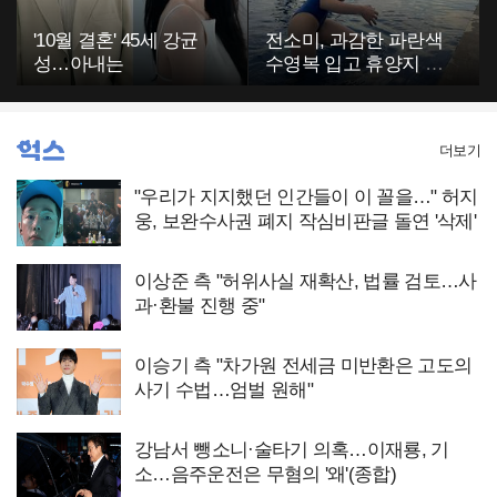
'10월 결혼' 45세 강균
전소미, 과감한 파란색
성…아내는
수영복 입고 휴양지 포
착…슬림 몸매 눈길
더보기
"우리가 지지했던 인간들이 이 꼴을…" 허지
웅, 보완수사권 폐지 작심비판글 돌연 '삭제'
이상준 측 "허위사실 재확산, 법률 검토…사
과·환불 진행 중"
이승기 측 "차가원 전세금 미반환은 고도의
사기 수법…엄벌 원해"
강남서 뺑소니·술타기 의혹…이재룡, 기
소…음주운전은 무혐의 '왜'(종합)