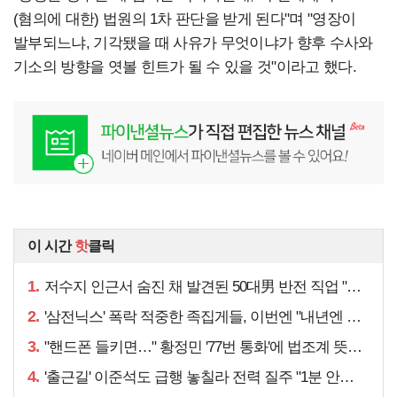
(혐의에 대한) 법원의 1차 판단을 받게 된다"며 "영장이
발부되느냐, 기각됐을 때 사유가 무엇이냐가 향후 수사와
기소의 방향을 엿볼 힌트가 될 수 있을 것"이라고 했다.
이 시간
핫
클릭
1.
저수지 인근서 숨진 채 발견된 50대男 반전 직업 "얼마 전…"
2.
'삼전닉스' 폭락 적중한 족집게들, 이번엔 "내년엔 더욱…"
3.
"핸드폰 들키면…" 황정민 '77번 통화'에 법조계 뜻밖 예언
4.
'출근길' 이준석도 급행 놓칠라 전력 질주 "1분 안에…"