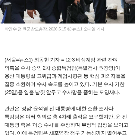
박안수 전 육군참모총장. 2026.5.15 ⓒ 뉴스1 오대일 기자
(서울=뉴스1) 최동현 기자 = 12·3 비상계엄 관련 잔여
의혹을 수사 중인 2차 종합특검팀(특별검사 권창영)이
용산 대통령실 고위급과 계엄사령관 등 핵심 피의자들을
집중 소환하며 수사 속도를 높이고 있다. 기본 수사 기한
(25일)을 열흘 남짓 앞두고 수사망을 좁히는 모양새다.
관건은 '정점' 윤석열 전 대통령에 대한 소환 조사다.
특검팀은 여러 혐의로 총 4차례 출석을 요구했지만, 윤 전
대통령 측은 '이중 수사'를 주장하며 부정적 입장을 보이고
있다. 이에 특검팀은 체포영장 청구 가능성까지 열어두고