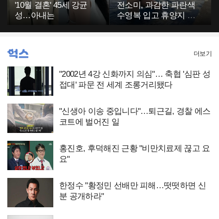
'10월 결혼' 45세 강균
전소미, 과감한 파란색
성…아내는
수영복 입고 휴양지 포
착…슬림 몸매 눈길
더보기
"2002년 4강 신화까지 의심"… 축협 '심판 성
접대' 파문 전 세계 조롱거리됐다
"신생아 이송 중입니다"…퇴근길, 경찰 에스
코트에 벌어진 일
홍진호, 후덕해진 근황 "비만치료제 끊고 요
요"
한정수 "황정민 선배만 피해…떳떳하면 신
분 공개하라"