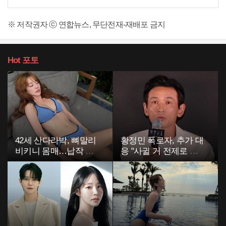
※ 저작권자 ⓒ 연합뉴스, 무단전재-재배포 금지
Hot
포토
42세 산다라박, 뼈말리
황정민 폭로자, 추가 대
비키니 몸매…납작 복
응 "사귈 거 전제로 하
부에 깜짝
고…"