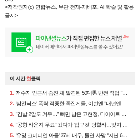
<저작권자(c) 연합뉴스, 무단 전재-재배포, AI 학습 및 활용
금지>
이 시간
핫
클릭
1.
저수지 인근서 숨진 채 발견된 50대男 반전 직업 "얼마 전…"
2.
'삼전닉스' 폭락 적중한 족집게들, 이번엔 "내년엔 더욱…"
3.
"김밥 2알도 겨우…" 뼈만 남은 고현정, 다이어트 아니라
4.
"공항 라운지 무료" 갔다가 '입구컷' 당할라…잊지 말아야 할 것
5.
'유명 코미디언 아들' 37세 배우, 돌연 사망 "지난 6월에도…"