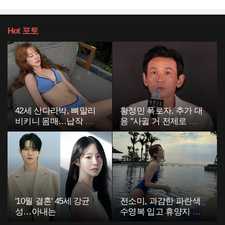
Hot
포토
42세 산다라박, 뼈말리
황정민 폭로자, 추가 대
비키니 몸매…납작 복
응 "사귈 거 전제로 하
부에 깜짝
고…"
'10월 결혼' 45세 강균
전소미, 과감한 파란색
성…아내는
수영복 입고 휴양지 포
착…슬림 몸매 눈길