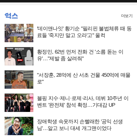
더보기
'데이앤나잇' 황기순 "필리핀 불법체류 때 동
료들 '죽지만 말고 오라'고" 울컥
황정민, 62번 먼저 전화 건 '소름 돋는 이
유'…"제발 좀 살려줘"
"서장훈, 28억에 산 서초 건물 450억에 매물
로"
블핑 지수·제니·로제·리사, 데뷔 10주년 이
벤트 '완전체' 참석 확정…기대감 UP
장애학생 속옷까지 손빨래한 '공익 선생
님'…알고 보니 대세 개그맨이었다