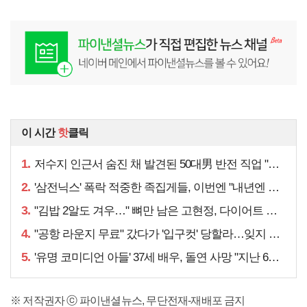
이 시간
핫
클릭
1.
저수지 인근서 숨진 채 발견된 50대男 반전 직업 "얼마 전…"
2.
'삼전닉스' 폭락 적중한 족집게들, 이번엔 "내년엔 더욱…"
3.
"김밥 2알도 겨우…" 뼈만 남은 고현정, 다이어트 아니라
4.
"공항 라운지 무료" 갔다가 '입구컷' 당할라…잊지 말아야 할 것
5.
'유명 코미디언 아들' 37세 배우, 돌연 사망 "지난 6월에도…"
※ 저작권자 ⓒ 파이낸셜뉴스, 무단전재-재배포 금지