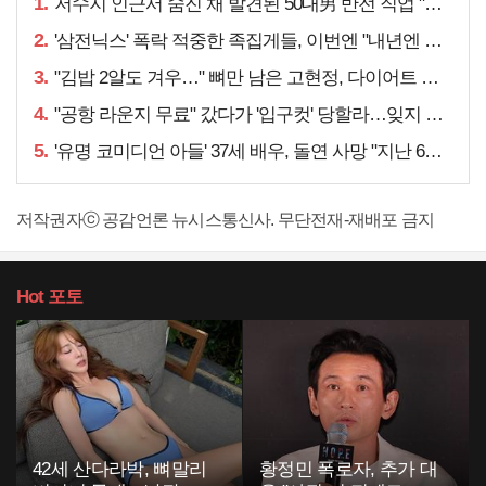
1.
저수지 인근서 숨진 채 발견된 50대男 반전 직업 "얼마 전…"
2.
'삼전닉스' 폭락 적중한 족집게들, 이번엔 "내년엔 더욱…"
3.
"김밥 2알도 겨우…" 뼈만 남은 고현정, 다이어트 아니라
4.
"공항 라운지 무료" 갔다가 '입구컷' 당할라…잊지 말아야 할 것
5.
'유명 코미디언 아들' 37세 배우, 돌연 사망 "지난 6월에도…"
저작권자ⓒ 공감언론 뉴시스통신사. 무단전재-재배포 금지
Hot
포토
42세 산다라박, 뼈말리
황정민 폭로자, 추가 대