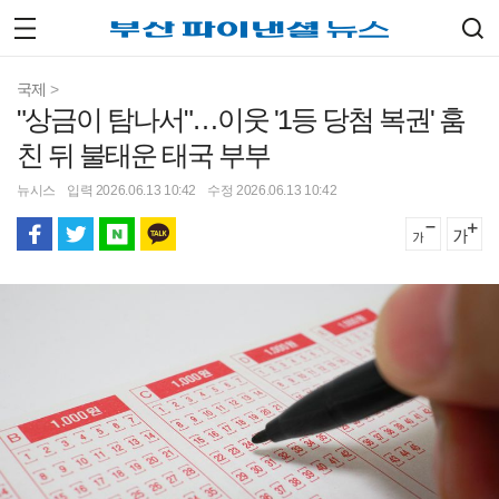
국제
>
"상금이 탐나서"…이웃 '1등 당첨 복권' 훔
친 뒤 불태운 태국 부부
뉴시스
입력 2026.06.13 10:42
수정 2026.06.13 10:42