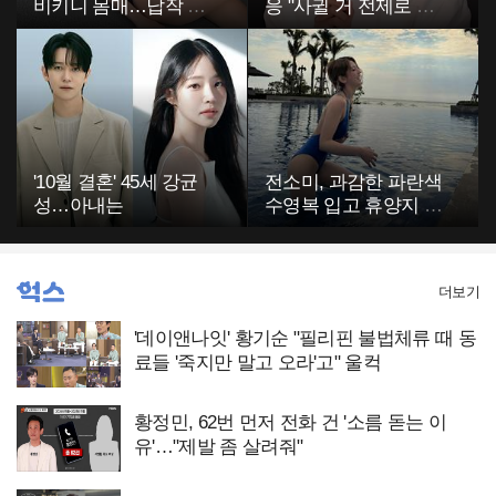
비키니 몸매…납작 복
응 "사귈 거 전제로 하
부에 깜짝
고…"
'10월 결혼' 45세 강균
전소미, 과감한 파란색
성…아내는
수영복 입고 휴양지 포
착…슬림 몸매 눈길
더보기
'데이앤나잇' 황기순 "필리핀 불법체류 때 동
료들 '죽지만 말고 오라'고" 울컥
황정민, 62번 먼저 전화 건 '소름 돋는 이
유'…"제발 좀 살려줘"