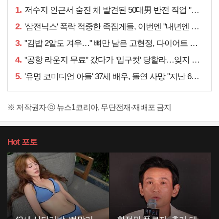
1.
저수지 인근서 숨진 채 발견된 50대男 반전 직업 "얼마 전…"
2.
'삼전닉스' 폭락 적중한 족집게들, 이번엔 "내년엔 더욱…"
3.
"김밥 2알도 겨우…" 뼈만 남은 고현정, 다이어트 아니라
4.
"공항 라운지 무료" 갔다가 '입구컷' 당할라…잊지 말아야 할 것
5.
'유명 코미디언 아들' 37세 배우, 돌연 사망 "지난 6월에도…"
※ 저작권자 ⓒ 뉴스1코리아, 무단전재-재배포 금지
Hot
포토