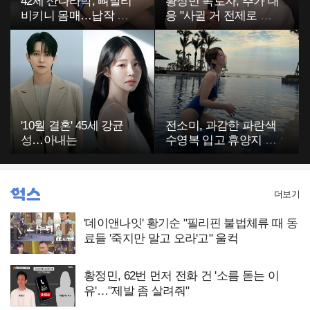
42세 산다라박, 뼈말리
황정민 폭로자, 추가 대
비키니 몸매…납작 복
응 "사귈 거 전제로 하
부에 깜짝
고…"
'10월 결혼' 45세 강균
전소미, 과감한 파란색
성…아내는
수영복 입고 휴양지 포
착…슬림 몸매 눈길
더보기
'데이앤나잇' 황기순 "필리핀 불법체류 때 동
료들 '죽지만 말고 오라'고" 울컥
황정민, 62번 먼저 전화 건 '소름 돋는 이
유'…"제발 좀 살려줘"