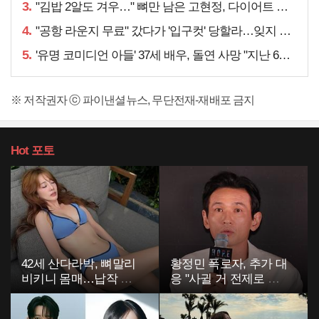
3.
"김밥 2알도 겨우…" 뼈만 남은 고현정, 다이어트 아니라
4.
"공항 라운지 무료" 갔다가 '입구컷' 당할라…잊지 말아야 할 것
5.
'유명 코미디언 아들' 37세 배우, 돌연 사망 "지난 6월에도…"
※ 저작권자 ⓒ 파이낸셜뉴스, 무단전재-재배포 금지
Hot
포토
42세 산다라박, 뼈말리
황정민 폭로자, 추가 대
비키니 몸매…납작 복
응 "사귈 거 전제로 하
부에 깜짝
고…"