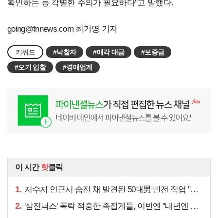
확인하는 등 각별한 주의가 필요하다"고 말했다.
going@fnnews.com
최가영 기자
키워드
#낙찰자
#매각 대금
#보증금
#오기 입찰
#경매업계
이 시간
핫
클릭
1.
저수지 인근서 숨진 채 발견된 50대男 반전 직업 "얼마 전…"
2.
'삼전닉스' 폭락 적중한 족집게들, 이번엔 "내년엔 더욱…"