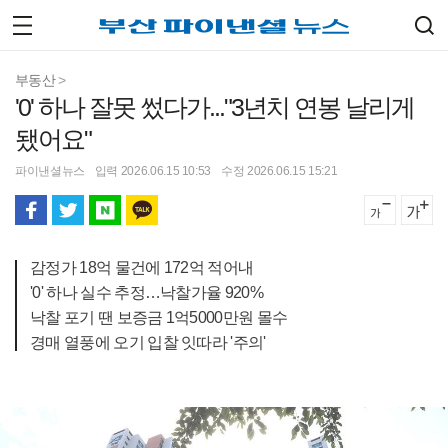
부동산
>
'0' 하나 잘못 썼다가..."3년치 연봉 날리게
됐어요"
파이낸셜뉴스
입력 2026.06.15 10:53
수정 2026.06.15 15:21
감정가 18억 물건에 172억 적어내
'0' 하나 실수 추정…낙찰가율 920%
낙찰 포기 땐 보증금 1억5000만원 몰수
경매 열풍에 오기 입찰 잇따라 '주의'