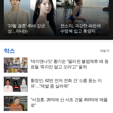
'10월 결혼' 45세 강균
전소미, 과감한 파란색
성…아내는
수영복 입고 휴양지 포
착…슬림 몸매 눈길
더보기
'데이앤나잇' 황기순 "필리핀 불법체류 때 동
료들 '죽지만 말고 오라'고" 울컥
황정민, 62번 먼저 전화 건 '소름 돋는 이
유'…"제발 좀 살려줘"
"서장훈, 28억에 산 서초 건물 450억에 매물
로"