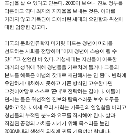
표심을 살 수 있다고 믿는다. 2030이 보수나 진보 정부를
막론하고 역대 최저의 지지율을 보내는 것은, 여야를
가리지 않고 기득권이 되어버린 세대의 오만함과 위선에
대한 엄중한 경고다.
미국의 문화인류학자 마거릿 미드는 청년이 미래를
선도하는 사회를 전망하며 "이제 청년이 스승이 될 수
있다"고 선언한 바 있다. 기성세대는 자신들이 이룩한
과거의 성취에 취해 청년들을 가르치려 들거나 그들의
분노를 해묵은 이념의 잣대로 재단해서는 안 된다. 변화에
유연하게 대처하지 못하고 기존 방식만 고수한다면
그것이야말로 스스로 '꼰대'로 전락하는 길이다.
이들이
던지는 돌은 위선적인 진보와 탐욕스러운 보수 모두를
향하고 있다. 이제 우리 사회는 기득권의 안일함을 버리고
청년들의 누적된 분노와 요구를 직시해야 한다. 삶과
직결된 공정의 가치를 지키기 위해 목소리를 높인
2030세대의 생생한 외침에 귀를 기울여야 할 때다.