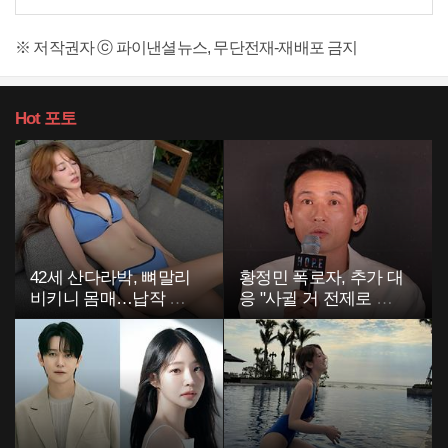
※ 저작권자 ⓒ 파이낸셜뉴스, 무단전재-재배포 금지
Hot
포토
42세 산다라박, 뼈말리
황정민 폭로자, 추가 대
비키니 몸매…납작 복
응 "사귈 거 전제로 하
부에 깜짝
고…"