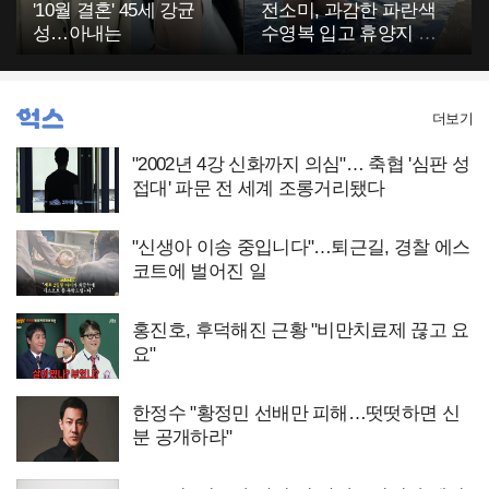
'10월 결혼' 45세 강균
전소미, 과감한 파란색
성…아내는
수영복 입고 휴양지 포
착…슬림 몸매 눈길
더보기
"2002년 4강 신화까지 의심"… 축협 '심판 성
접대' 파문 전 세계 조롱거리됐다
"신생아 이송 중입니다"…퇴근길, 경찰 에스
코트에 벌어진 일
홍진호, 후덕해진 근황 "비만치료제 끊고 요
요"
한정수 "황정민 선배만 피해…떳떳하면 신
분 공개하라"