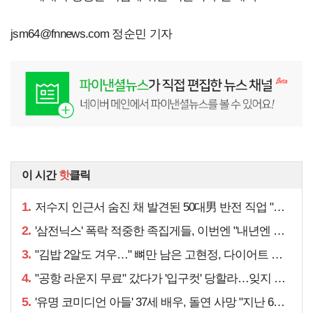
jsm64@fnnews.com
정순민 기자
이 시간
핫
클릭
1.
저수지 인근서 숨진 채 발견된 50대男 반전 직업 "얼마 전…"
2.
'삼전닉스' 폭락 적중한 족집게들, 이번엔 "내년엔 더욱…"
3.
"김밥 2알도 겨우…" 뼈만 남은 고현정, 다이어트 아니라
4.
"공항 라운지 무료" 갔다가 '입구컷' 당할라…잊지 말아야 할 것
5.
'유명 코미디언 아들' 37세 배우, 돌연 사망 "지난 6월에도…"