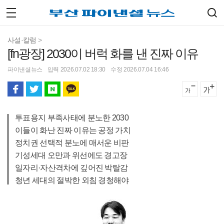
사설·칼럼
>
[fn광장] 2030이 버럭 화를 낸 진짜 이유
파이낸셜뉴스
입력 2026.07.02 18:30
수정 2026.07.04 16:46
투표용지 부족사태에 분노한 2030
이들이 화난 진짜 이유는 공정 가치
정치권 선택적 분노에 매서운 비판
기성세대 오만과 위선에도 경고장
일자리·자산격차에 깊어진 박탈감
청년 세대의 절박한 외침 경청해야