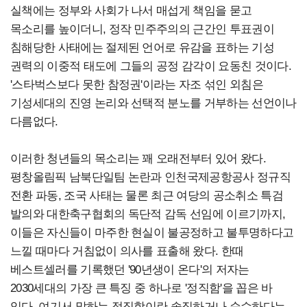
실책에는 정부와 사회가 나서 매섭게 책임을 묻고
목소리를 높이더니, 정작 민주주의의 근간인 투표권이
침해당한 사태에는 절제된 언어로 유감을 표하는 기성
권력의 이중적 태도에 그들의 공정 감각이 요동친 것이다.
'스타벅스보다 못한 참정권'이라는 자조 섞인 외침은
기성세대의 진영 논리와 선택적 분노를 거부하는 선언이나
다름없다.
이러한 청년들의 목소리는 꽤 오래전부터 있어 왔다.
평창올림픽 남북단일팀 논란과 인천국제공항공사 정규직
전환 파동, 조국 사태는 물론 최근 여당의 공소취소 특검
발의와 대한축구협회의 독단적 감독 선임에 이르기까지,
이들은 자신들이 마주한 현실이 불공정하고 불투명하다고
느낄 때마다 거침없이 의사를 표출해 왔다. 한때
베스트셀러를 기록했던 '90년생이 온다'의 저자는
2030세대의 가장 큰 특징 중 하나로 '정직함'을 꼽은 바
있다. 여기서 말하는 정직함이란 솔직하거나 순수하다는