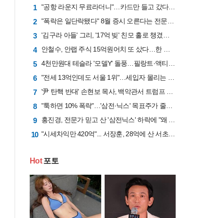
"공항 라운지 무료라더니"…카드만 들고 갔다간 '헛걸음'
1
"폭락은 일단락됐다" 8월 증시 오른다는 전문가 "삼전닉스 비중은 50%로 줄여라"
2
'김구라 아들' 그리, '17억 빚' 친모 홀로 챙겼다…"나밖에 없어, 잘 계신다"
3
안철수, 안랩 주식 15억원어치 또 샀다…한 달간 41억원 투입
4
4천만원대 테슬라 '모델Y' 돌풍…필랑트·액티언 판매 '직격탄'
5
"전세 13억인데도 서울 1위"…세입자 몰리는 이유는 [집 나와라 뚝딱!]
6
'尹 탄핵 반대' 손현보 목사, 백악관서 트럼프 만나
7
"툭하면 10% 폭락"…'삼전·닉스' 목표주가 줄하향 "반도체업황 고점 지났다"
8
홍진경, 전문가 믿고 산 '삼전닉스' 하락에 "왜 비쌀 때 사라고…"
9
"시세차익만 420억"... 서장훈, 28억에 산 서초 건물 26년 만에 450억에 내놨다
10
Hot
포토