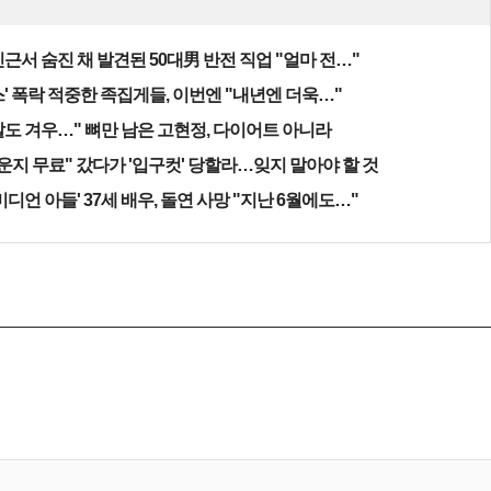
근서 숨진 채 발견된 50대男 반전 직업 "얼마 전…"
' 폭락 적중한 족집게들, 이번엔 "내년엔 더욱…"
알도 겨우…" 뼈만 남은 고현정, 다이어트 아니라
운지 무료" 갔다가 '입구컷' 당할라…잊지 말아야 할 것
미디언 아들' 37세 배우, 돌연 사망 "지난 6월에도…"