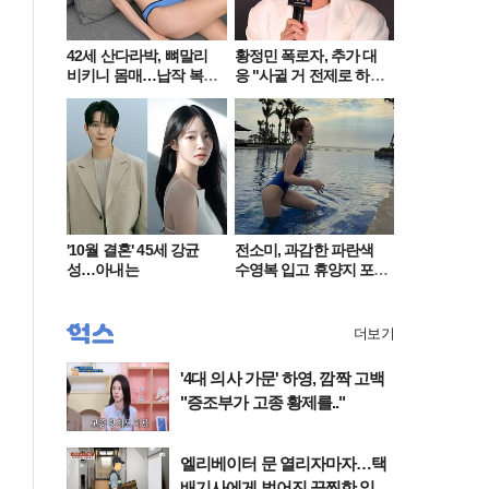
42세 산다라박, 뼈말리
황정민 폭로자, 추가 대
비키니 몸매…납작 복부
응 "사귈 거 전제로 하
에 깜짝
고…"
'10월 결혼' 45세 강균
전소미, 과감한 파란색
성…아내는
수영복 입고 휴양지 포
착…슬림 몸매 눈길
더보기
'4대 의사 가문' 하영, 깜짝 고백
"증조부가 고종 황제를.."
엘리베이터 문 열리자마자…택
배기사에게 벌어진 끔찍한 일