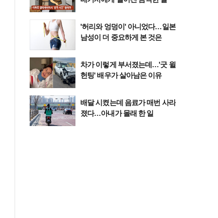
'허리와 엉덩이' 아니었다…일본
남성이 더 중요하게 본 것은
차가 이렇게 부서졌는데…'굿 윌
헌팅' 배우가 살아남은 이유
배달 시켰는데 음료가 매번 사라
졌다…아내가 몰래 한 일