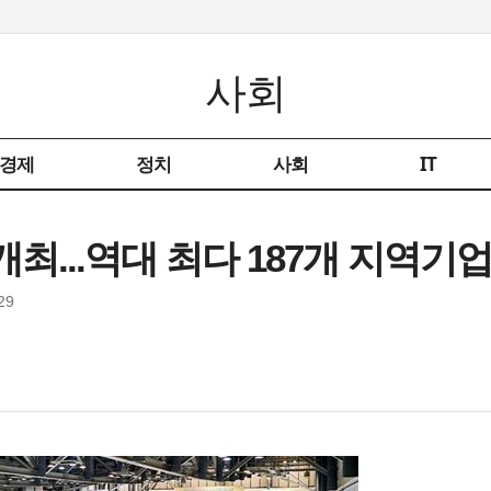
사회
경제
정치
사회
IT
최...역대 최다 187개 지역기
29