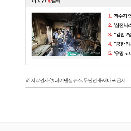
이 시간
핫
클릭
1.
저수지 인
2.
'삼전닉스
3.
"김밥 2
4.
"공항 라
5.
'유명 코
※ 저작권자 ⓒ 파이낸셜뉴스, 무단전재-재배포 금지