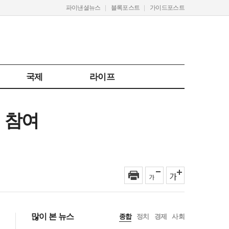
파이낸셜뉴스
블록포스트
가이드포스트
국제
라이프
업 참여
많이 본 뉴스
종합
정치
경제
사회