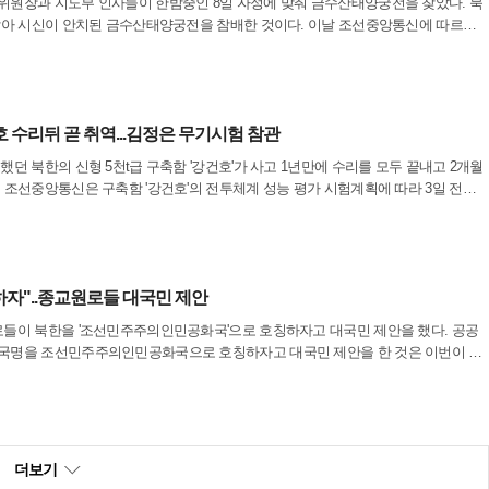
위원장과 지도부 인사들이 한밤중인 8일 자정에 맞춰 금수산태양궁전을 찾았다. 북
 맞아 시신이 안치된 금수산태양궁전을 참배한 것이다. 이날 조선중앙통신에 따르면
부들이 이날 0시에 금수산태양궁전을 찾았다. 다만 4대 세습의 후계자로 점쳐지는 김
 수리뒤 곧 취역...김정은 무기시험 참관
했던 북한의 신형 5천t급 구축함 '강건호'가 사고 1년만에 수리를 모두 끝내고 2개월
 조선중앙통신은 구축함 '강건호'의 전투체계 성능 평가 시험계획에 따라 3일 전략
 자동 기관포, 전자전 수단들을 비롯한 주요 무기체계들의 시험이 진행됐다고 5일
하자"..종교원로들 대국민 제안
로들이 북한을 '조선민주주의인민공화국'으로 호칭하자고 대국민 제안을 했다. 공공
 국명을 조선민주주의인민공화국으로 호칭하자고 대국민 제안을 한 것은 이번이 처
관은 공식 석상에서 조선민주주의인민공화국 또는 조선으로 호칭해왔다. 하지만 평
.
더보기