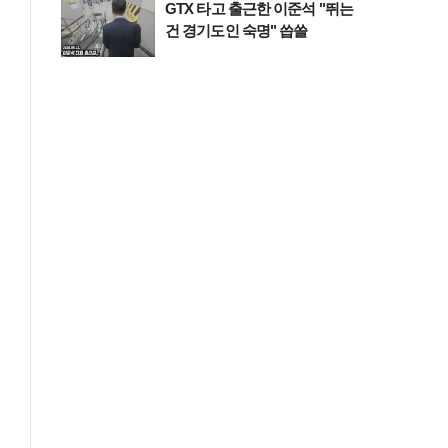
GTX 타고 출근한 이준석 "뛰는
건 경기도인 숙명" 씁쓸