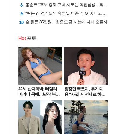
홍준표 "후보 강제 교체 시도는 직권남용…척결 대상이 당대표 퇴진 요구"
8
"뛰는 건 경기도인 숙명"…이준석, GTX 타고 국회 출근길 "1시간 6분 걸렸다"
9
金 한돈 85만원…한은도 금 사는데 다시 오를까
10
Hot
포토
42세 산다라박, 뼈말리
황정민 폭로자, 추가 대
비키니 몸매…납작 복부
응 "사귈 거 전제로 하
에 깜짝
고…"