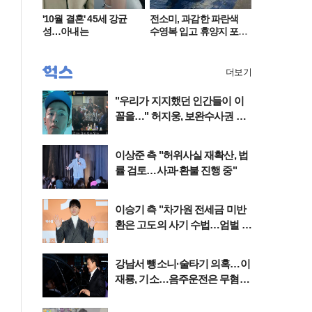
'10월 결혼' 45세 강균
전소미, 과감한 파란색
성…아내는
수영복 입고 휴양지 포
착…슬림 몸매 눈길
더보기
"우리가 지지했던 인간들이 이
꼴을…" 허지웅, 보완수사권 폐
지 작심비판글 돌연 '삭제'
이상준 측 "허위사실 재확산, 법
률 검토…사과·환불 진행 중"
이승기 측 "차가원 전세금 미반
환은 고도의 사기 수법…엄벌 원
해"
강남서 뺑소니·술타기 의혹…이
재룡, 기소…음주운전은 무혐의
'왜'(종합)