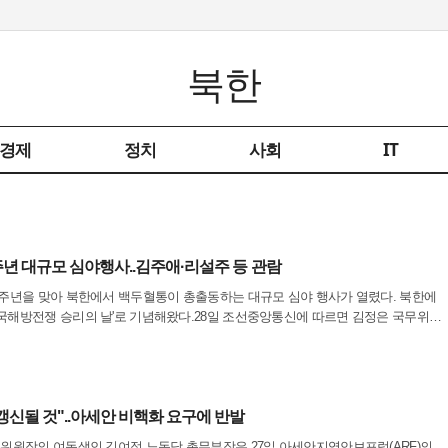
북한
경제
정치
사회
IT
주년 대규모 심야행사..김주애·리설주 등 관람
3주년을 맞아 북한에서 백두혈통이 총출동하는 대규모 심야 행사가 열렸다. 북한에
국해방전쟁 승리의 날'로 기념해왔다.28일 조선중앙통신에 따르면 김정은 국무위원
양체육관 광장에서 열린 관련 행사를 한밤중에 지켜봤다.북한 매체들이 공개한 사진
갱신될 것"..아세안 비핵화 요구에 반발
무위원장의 여동생인 김여정 노동당 총무부장은 27일 아세안지역안보포럼(ARF)의