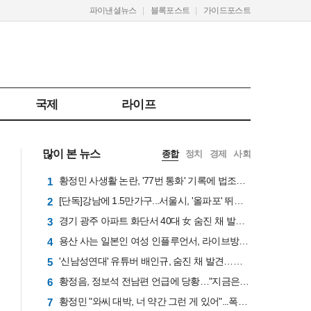
파이낸셜뉴스
블록포스트
가이드포스트
국제
라이프
많이 본 뉴스
종합
정치
경제
사회
황정민 사생활 논란, '77번 통화' 기록에 법조계 주목
1
[단독]강남에 1.5만가구...서울시, '올파포' 뛰어넘는 복합개발 검토
2
경기 광주 아파트 화단서 40대 女 숨진 채 발견…시신 옆엔 '이불'
3
용산 사는 일본인 여성 인플루언서, 라이브방송 도중 사망
4
'신남성연대' 유튜버 배인규, 숨진 채 발견…향년 36세
5
황정음, 정보석 전남편 언급에 당황…"지금은 정말 행복"
6
황정민 "와씨 대박, 너 약간 그런 게 있어"...폭로女, '쌍방' 증거라며 사주풀이 통화 공개
7