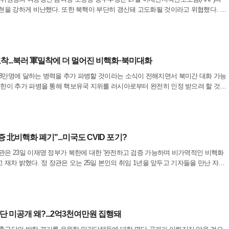
표현을 강하게 비난했다. 또한 북핵이 부단히 갱신돼 고도화될 것이라고 위협했다. 북
도 2년 연속 불참한 바 있다. 김 부장은 이날 조선중앙통신을 통해 발표한 담화에서
포착...북러 軍밀착에 더 멀어진 비핵화·북미대화
3만명에 달하는 병력을 추가 파병할 것이라는 소식이 전해지면서 북미간 대화 가능
북한이 추가 파병을 통해 핵보유국 지위를 러시아로부터 완전히 인정 받으려 할 것이
명 정부가 추구해왔던 북미대화를 통한 장기적인 북핵 저지는 더욱 어려워질 것으로
 北비핵화 폐기"...미국도 CVID 포기?
관은 23일 이재명 정부가 북한에 대한 '완전하고 검증 가능하며 비가역적인 비핵화
다고 재차 밝혔다. 정 장관은 오는 25일 본인의 취임 1년을 앞두고 기자들을 만난 자리
명 정부는 전 정부의 CVID를 사실상 폐기하고 선평화론으로 전환했다"고 밝혔다. 정
 미공개 왜?...2억3천여만원 집행돼