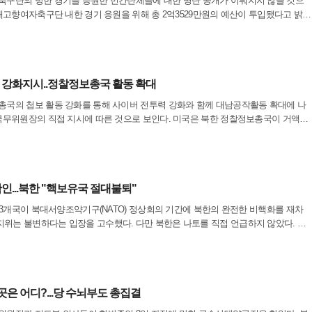
축구단의 방한 경기를 응원한 민간단체들에 대한 명단 공개가 이뤄지지 않을 것으
 내고향여자축구단 내한 경기 응원을 위해 총 2억3529만원의 예산이 투입됐다고 밝혔
 예산 지원을 받은 것으로 알려진 200여개 단체들의 명칭은 이날 공개하지 않았다.
 강화지시..정찰정보총국 활동 확대
총국의 첩보 활동 강화를 통해 사이버 전투력 강화와 함께 대남공작활동 확대에 나
 국무위원장의 직접 지시에 따른 것으로 보인다. 미국은 북한 정찰정보총국이 거액의
지시하는 곳으로 의심해왔다.10일 북한 노동당 기관지 노동신문에 따르면 당 중앙
인...북한 "핵보유국 절대불퇴"
본 3개국이 북대서양조약기구(NATO) 정상회의 기간에 북한의 완전한 비핵화를 재차
위는 불변하다는 입장을 고수했다. 다만 북한은 나토를 직접 언급하지 않았다. 북
구원이라는 기관을 통해 한 단계 낮은 입장을 냈다. 9일 조선중앙통신에 따르면 대
곳은 어디?...당 수뇌부도 총집결