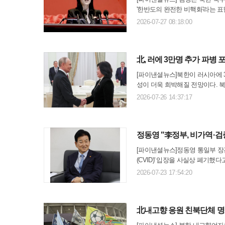
'한반도의 완전한 비핵화'라는 
한은 지난해에 이어 올해 ARF에
2026-07-27 08:18:00
"북한 헌법을 무시..
北, 러에 3만명 추가 파병 
[파이낸셜뉴스]북한이 러시아에 
성이 더욱 희박해질 전망이다. 
라는 전망이다. 이에 따라 이재
2026-07-26 14:37:17
보인다.볼로디미르 젤렌스키 ..
정동영 "李정부, 비가역·검증
[파이낸셜뉴스]정동영 통일부 장
(CVID)' 입장을 사실상 폐기했
에서 이같이 밝혔다. 그는 "이재
2026-07-23 17:54:20
장관은 북한의 ..
北내고향 응원 친북단체 명단