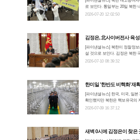
[파이낸셜뉴스] 북한 내고향여자
로 보인다. 통일부는 20일 북한
다. 하지만 통일부는 이같은 정부
2026-07-20 12:02:50
앞서 정동영 통일부 장관은 ..
김정은, 北사이버전사 육성
[파이낸셜뉴스] 북한이 정찰정보
설 것으로 보인다. 김정은 북한
가상자산 해킹과 사이버 공작을 
2026-07-10 08:39:32
군사위원회 9기 1차 확대..
한미일 '한반도 비핵화'재확
[파이낸셜뉴스] 한국, 미국, 일
확인했지만 북한은 핵보유국의 지
한은 또한 외무성이 아닌 대적연
2026-07-09 16:37:12
적연구원 강철수 실장은 '..
새벽 0시에 김정은이 찾은 