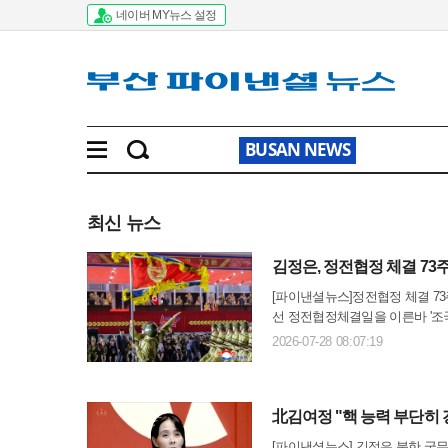
네이버 MY뉴스 설정
BUSAN NEWS
최신 뉴스
김정은, 정전협정 체결 73
[파이낸셜뉴스]정전협정 체결 7
선 정전협정체결일을 이른바 '조
장 일가가 모두 참석해 전날 평
2026-07-28 08:07:19
을 보면 김 위원장은 부인 리설..
北김여정 "핵 능력 부단히 
[파이낸셜뉴스] 김정은 북한 국