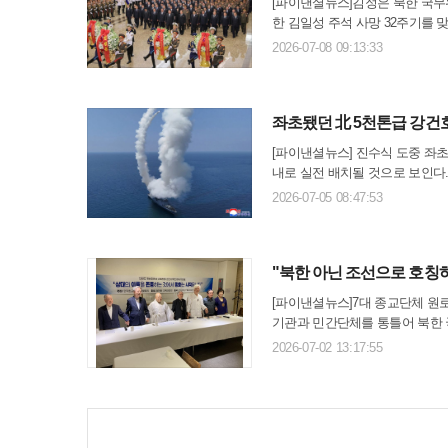
[파이낸셜뉴스]김정은 북한 국무
한 김일성 주석 사망 32주기를
김 위원장과 북한 내각과 군 간
2026-07-08 09:13:33
주애는 이날 모습을 드러내지 ..
좌초됐던 北 5천톤급 강건호
[파이낸셜뉴스] 진수식 도중 좌초
내로 실전 배치될 것으로 보인다.
순항미사일 시험발사와 함상포 및
2026-07-05 08:47:53
보도했다. 이날 시험에서..
"북한 아닌 조선으로 호칭
[파이낸셜뉴스]7대 종교단체 원
기관과 민간단체를 통틀어 북한
음이다.그동안 정동영 통일부 장
2026-07-02 13:17:55
화통일을 규정한 대한민국 헌법.