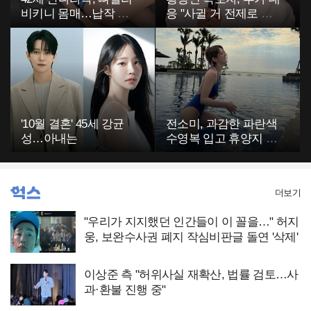
비키니 몸매…납작 복
응 "사귈 거 전제로 하
부에 깜짝
고…"
'10월 결혼' 45세 강균
전소미, 과감한 파란색
성…아내는
수영복 입고 휴양지 포
착…슬림 몸매 눈길
더보기
"우리가 지지했던 인간들이 이 꼴을…" 허지
웅, 보완수사권 폐지 작심비판글 돌연 '삭제'
이상준 측 "허위사실 재확산, 법률 검토…사
과·환불 진행 중"