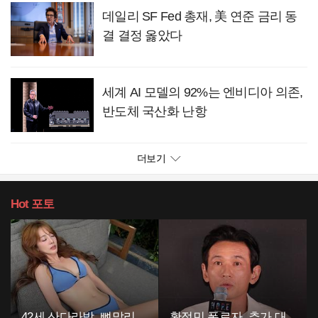
데일리 SF Fed 총재, 美 연준 금리 동
결 결정 옳았다
세계 AI 모델의 92%는 엔비디아 의존,
반도체 국산화 난항
더보기
Hot
포토
42세 산다라박, 뼈말리
황정민 폭로자, 추가 대