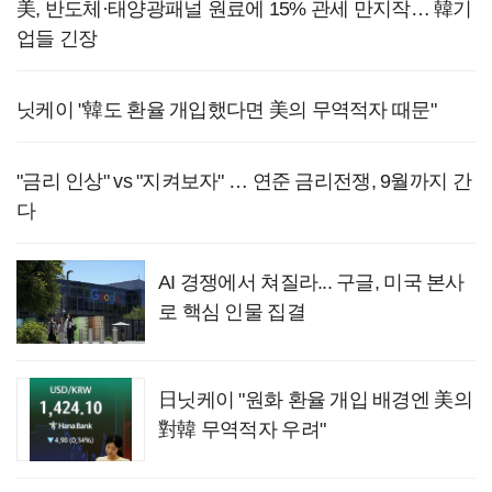
美, 반도체·태양광패널 원료에 15% 관세 만지작… 韓기
업들 긴장
닛케이 "韓도 환율 개입했다면 美의 무역적자 때문"
"금리 인상" vs "지켜보자" … 연준 금리전쟁, 9월까지 간
다
AI 경쟁에서 쳐질라... 구글, 미국 본사
로 핵심 인물 집결
日닛케이 "원화 환율 개입 배경엔 美의
對韓 무역적자 우려"