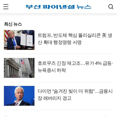
최신 뉴스
트럼프, 반도체 핵심 폴리실리콘 美 생
산 확대 행정명령 서명
호르무즈 긴장 재고조…유가 4% 급등·
뉴욕증시 하락
다이먼 "숨겨진 빚이 더 위험"…금융시
장 레버리지 경고