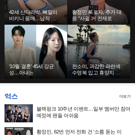
42세 산다라박, 뼈말리
황정민 폭로자, 추가 대
비키니 몸매…납작 복
응 "사귈 거 전제로 하
부에 깜짝
고…"
'10월 결혼' 45세 강균
전소미, 과감한 파란색
성…아내는
수영복 입고 휴양지 포
착…슬림 몸매 눈길
더보기
블랙핑크 10주년 이벤트…일부 멤버만 참여
예정에 팬들 아쉬움
황정민, 62번 먼저 전화 건 '소름 돋는 이