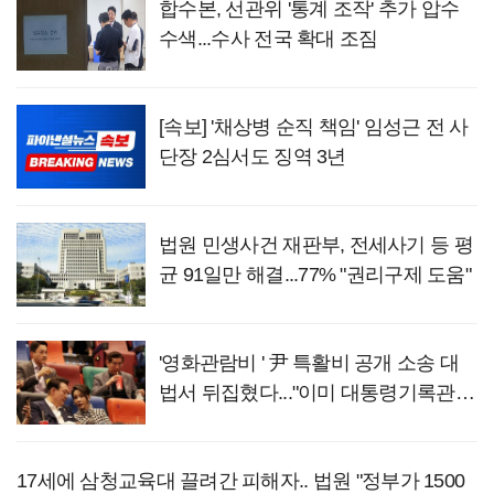
합수본, 선관위 '통계 조작' 추가 압수
수색...수사 전국 확대 조짐
[속보] '채상병 순직 책임' 임성근 전 사
단장 2심서도 징역 3년
법원 민생사건 재판부, 전세사기 등 평
균 91일만 해결...77% "권리구제 도움"
'영화관람비 ' 尹 특활비 공개 소송 대
법서 뒤집혔다..."이미 대통령기록관
이관"
17세에 삼청교육대 끌려간 피해자.. 법원 "정부가 1500