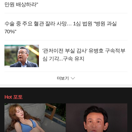
만원 배상하라"
수술 중 주요 혈관 잘라 사망… 1심 법원 "병원 과실
70%"
'관저이전 부실 감사' 유병호 구속적부
심 기각...구속 유지
더보기
Hot
포토