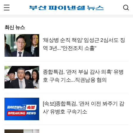
최신 뉴스
'채상병 순직 책임' 임성근 2심서도 징
역 3년..."안전조치 소홀"
종합특검, '관저 부실 감사 의혹' 유병
호 구속 기소...직권남용 혐의
[속보]종합특검, '관저 이전 봐주기 감
사' 유병호 구속기소