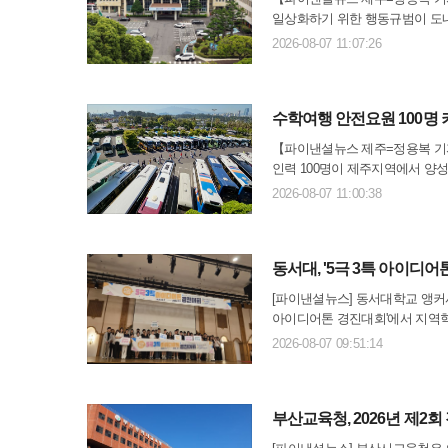
일상화하기 위한 행동규범이 도내
밖 지시 등 구성원이 바로 실천
2026-08-07 11:07:26
일부터 오는 10월9일까지 도..
수학여행 안전요원 100명
【파이낸셜뉴스 제주=정용복 기자
인력 100명이 제주지역에서 양
발생 초기 현장 대응력을 높이기
2026-08-07 11:00:38
월까지 모두 4차례에 걸쳐 '20..
동서대, '5극 3특 아이디
[파이낸셜뉴스] 동서대학교 앵커사
아이디어톤 경진대회'에서 지역혁
명대, 경남대, 동국대, 배재대, 
2026-08-07 09:51:14
생이 참가했다.참가자..
부산교육청, 2026년 제2회