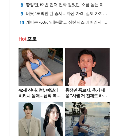
황정민, 62번 먼저 전화 걸었던 '소름 돋는 이유'..."제발 좀 살려달라"는 애원
8
버핏 "도박판 된 증시…자산 가격, 실제 가치보다 비싸"
9
개미는 -63% '피눈물'.... '삼전닉스 레버리지' 운용사, 얼마 벌었나 봤더니
10
Hot
포토
42세 산다라박, 뼈말리
황정민 폭로자, 추가 대
비키니 몸매…납작 복부
응 "사귈 거 전제로 하
에 깜짝
고…"