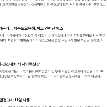
 교육기관을 순회한다. 추상적인 청렴 구호보다 업무 처리와 언어 사용, 근무시간
할 수 있는 기준을 제시한 점이 특징이다.7일 제주특별자치도교육청에 따르면 지난 4
 키운다… 제주도교육청, 학교 인력난 해소
】 수학여행과 수련활동 등 학교 밖 체험학습에서 학생 안전을 관리할 외부 전문
성된다. 학교가 체험학습 때마다 안전요원을 별도 구인해야 했던 부담을 줄이고, 사고
 위한 인력풀 구축 사업이다.7일 제주특별자치도교육청에 따르면 이달부터 오는 11
어톤 경진대회'서 지역혁신상
업단은 지난 3~5일 대전사회혁신센터 및 무주 덕유산 리조트에서 열린 '5극 3특
신상을 수상했다고 7일 밝혔다.이번 아이디어톤에는 동서대를 비롯해 대전대, 계
우송대, 충남대, 국립한국해양대 등 전국 9개 대학에서 선발된 14개팀, 총 60명의 재학
 검정고시 11일 시행