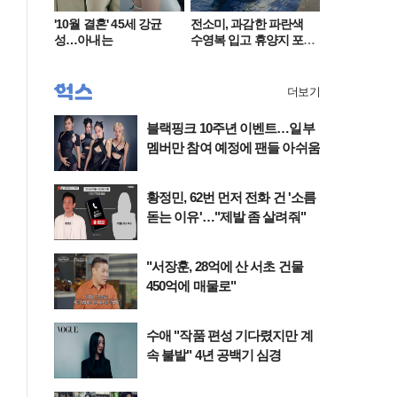
'10월 결혼' 45세 강균
전소미, 과감한 파란색
성…아내는
수영복 입고 휴양지 포
착…슬림 몸매 눈길
더보기
블랙핑크 10주년 이벤트…일부
멤버만 참여 예정에 팬들 아쉬움
황정민, 62번 먼저 전화 건 '소름
돋는 이유'…"제발 좀 살려줘"
"서장훈, 28억에 산 서초 건물
450억에 매물로"
수애 "작품 편성 기다렸지만 계
속 불발" 4년 공백기 심경