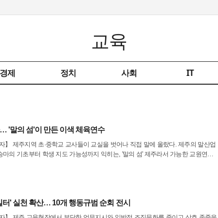
교육
경제
정치
사회
IT
 '말의 섬'이 만든 이색 체육연수
】 제주지역 초·중학교 교사들이 교실을 벗어나 직접 말에 올랐다. 제주의 말산업
마의 기초부터 학생 지도 가능성까지 익히는, '말의 섬' 제주라서 가능한 교원연수
 따르면 지난 7월 27일부터 이달 5일까지 학교 교육마장에서 제주특별자치도교육
일터' 실천 확산… 10개 행동규범 순회 전시
자】 제주 교육현장에서 부당한 업무지시와 일방적 조직문화를 줄이고 상호 존중을