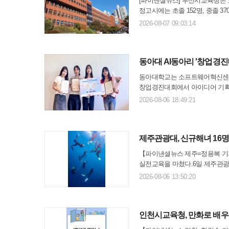
[파이낸셜뉴스] 부산시교육청은 오는
정고시에는 초졸 152명, 중졸 37
시험은 초졸의 경우 연일중 1곳, 
2026-08-07 09:03:14
각 ..
동아대 AI동아리 '창업경
동아대학교는 소프트웨어혁신센터 소
창업경진대회에서 아이디어 기획 
수, 박정빈, 이승아 학생으로 구
2026-08-06 18:49:21
해결하는 '뛴데이(뛴D..
제주관광대, 신규해녀 16명
【파이낸셜뉴스 제주=정용복 기자
실전교육을 마쳤다.6일 제주관광대
심화교육 지원 프로그램'에 참여
2026-08-06 13:50:20
능한 계승과 신규해녀의 현장..
인천시교육청, 만화로 배우