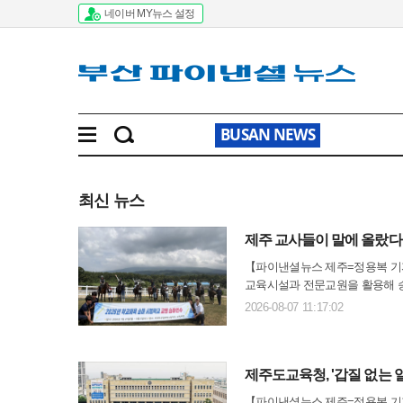
네이버 MY뉴스 설정
BUSAN NEWS
최신 뉴스
제주 교사들이 말에 올랐다…
【파이낸셜뉴스 제주=정용복 기자
교육시설과 전문교원을 활용해 승
다.7일 서귀포산업과학고등학교에
2026-08-07 11:17:02
청 소속 초·중..
제주도교육청, '갑질 없는 
【파이낸셜뉴스 제주=정용복 기