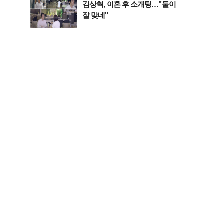
김상혁, 이혼 후 소개팅…"둘이
잘 맞네"