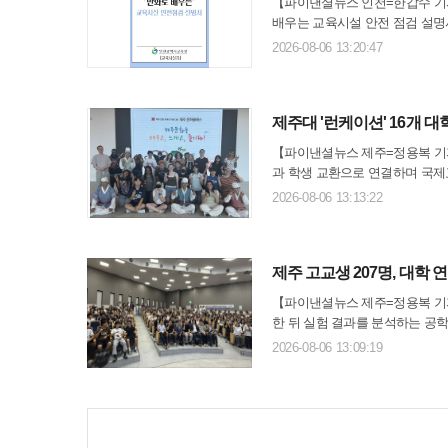
【파이낸셜뉴스 인천=한갑수 기자
배우는 교육시설 안전 점검 설명
재된 위험 요소를 사전에 발견해
2026-08-06 13:20:47
기존 안내자료는 관련 ..
제주대 '런케이션' 16개 
【파이낸셜뉴스 제주=정용복 기자
과 학생 교환으로 연결하며 국제
학생의 국외 파견까지 확대해 수
2026-08-06 13:13:22
교에 따르면 지난 6월 29일부..
제주 고교생 207명, 대학
【파이낸셜뉴스 제주=정용복 기자
한 뒤 실험 결과를 분석하는 공
속 프로그램 신청 자격도 주어
2026-08-06 13:09:19
주관한 '제9회 제주지..