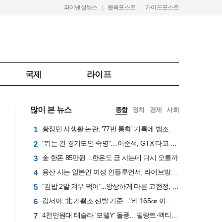
파이낸셜뉴스
블록포스트
가이드포스트
국제
라이프
많이 본 뉴스
종합
정치
경제
사회
황정민 사생활 논란, '77번 통화' 기록에 법조계 주목
1
"뛰는 건 경기도인 숙명"…이준석, GTX 타고 국회 출근길 "1시간 6분 걸렸다"
2
金 한돈 85만원…한은도 금 사는데 다시 오를까
3
용산 사는 일본인 여성 인플루언서, 라이브방송 도중 사망
4
"김밥 2알 겨우 먹어"...앙상하게 마른 고현정, 다이어트 아닌 '음식 공포증' 고백 [헬스톡]
5
김서아, 北 기쁨조 선발 기준…"키 165㎝ 이상인지, 흉터 있는지"
6
4천만원대 테슬라 '모델Y' 돌풍…필랑트·액티언 판매 '직격탄'
7