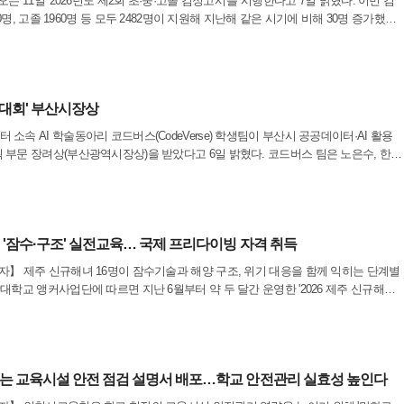
 11일 '2026년도 제2회 초·중·고졸 검정고시'를 시행한다고 7일 밝혔다. 이번 검
0명, 고졸 1960명 등 모두 2482명이 지원해 지난해 같은 시기에 비해 30명 증가했다.
중졸은 동래중 1곳, 고졸은 다선중, 명진중, 초읍중, 해강중 등 4곳의 고사장에서 각
진대회' 부산시장상
속 AI 학술동아리 코드버스(CodeVerse) 학생팀이 부산시 공공데이터·AI 활용
부문 장려상(부산광역시장상)을 받았다고 6일 밝혔다. 코드버스 팀은 노은수, 한지
성된 팀이다. 이들은 개인 맞춤형 러닝 코스 정보가 부족해 발생하는 실생활 문제를
 '잠수·구조' 실전교육… 국제 프리다이빙 자격 취득
】 제주 신규해녀 16명이 잠수기술과 해양 구조, 위기 대응을 함께 익히는 단계별
학교 앵커사업단에 따르면 지난 6월부터 약 두 달간 운영한 '2026 제주 신규해녀
한 교육생 16명이 모든 과정을 수료했다.이번 프로그램은 제주 해녀문화의 지속 가
는 교육시설 안전 점검 설명서 배포…학교 안전관리 실효성 높인다