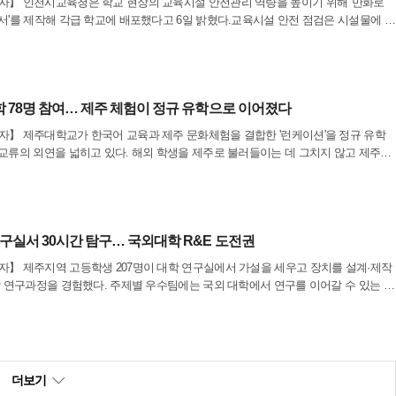
】 인천시교육청은 학교 현장의 교육시설 안전관리 역량을 높이기 위해 '만화로
서'를 제작해 각급 학교에 배포했다고 6일 밝혔다.교육시설 안전 점검은 시설물에 내
 안전사고를 예방하고 시설물의 성능과 수명을 유지하기 위한 필수 업무다. 그러나
대학 78명 참여… 제주 체험이 정규 유학으로 이어졌다
】 제주대학교가 한국어 교육과 제주 문화체험을 결합한 '런케이션'을 정규 유학
교류의 외연을 넓히고 있다. 해외 학생을 제주로 불러들이는 데 그치지 않고 제주대
용과 파견이 함께 이뤄지는 교류 체계를 구축하는 데 초점이 맞춰졌다.6일 제주대학
 연구실서 30시간 탐구… 국외대학 R&E 도전권
】 제주지역 고등학생 207명이 대학 연구실에서 가설을 세우고 장치를 설계·제작
학 연구과정을 경험했다. 주제별 우수팀에는 국외 대학에서 연구를 이어갈 수 있는 후
진다.6일 제주대학교에 따르면 제주특별자치도교육청이 주최하고 제주대 공과대학이
더보기