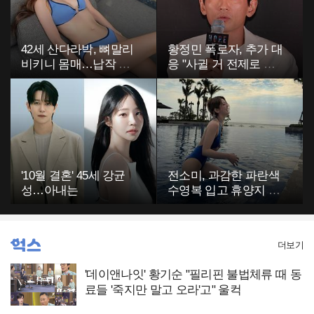
42세 산다라박, 뼈말리
황정민 폭로자, 추가 대
비키니 몸매…납작 복
응 "사귈 거 전제로 하
부에 깜짝
고…"
'10월 결혼' 45세 강균
전소미, 과감한 파란색
성…아내는
수영복 입고 휴양지 포
착…슬림 몸매 눈길
더보기
'데이앤나잇' 황기순 "필리핀 불법체류 때 동
료들 '죽지만 말고 오라'고" 울컥