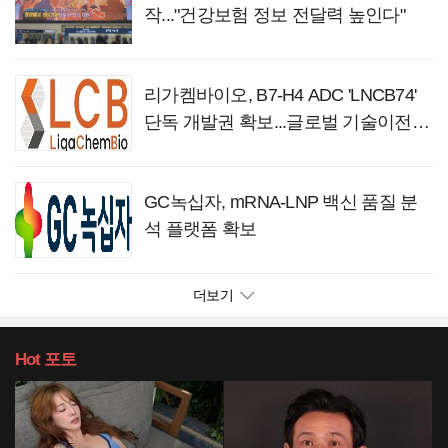
작..."건강보험 정보 전달력 높인다"
리가켐바이오, B7-H4 ADC 'LNCB74'
단독 개발권 확보...글로벌 기술이전
추진
GC녹십자, mRNA-LNP 백신 품질 분
석 플랫폼 확보
더보기
Hot
포토