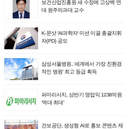
보건산업진흥원 새 수장에 고상백 연
대 원주의과대 교수
K-문샷 'AI과학자' 미션 이끌 총괄지휘
자(PD) 공모
삼성서울병원, '세계에서 가장 친환경
적인 병원' 최고 등급 획득
파마리서치, 상반기 영업익 1238억원
'역대 최대'
건보공단, 생성형 AI로 홍보 콘텐츠 제