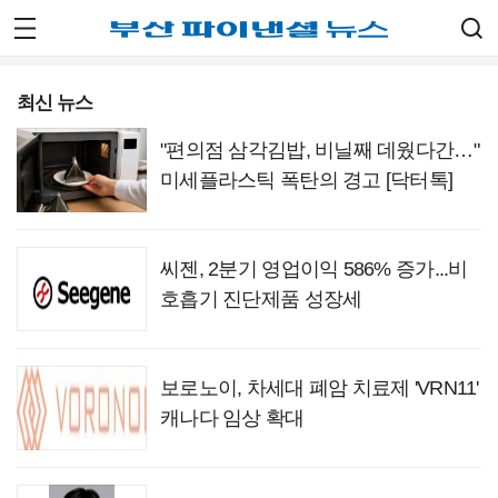
최신 뉴스
"편의점 삼각김밥, 비닐째 데웠다간…"
미세플라스틱 폭탄의 경고 [닥터톡]
씨젠, 2분기 영업이익 586% 증가...비
호흡기 진단제품 성장세
보로노이, 차세대 폐암 치료제 'VRN11'
캐나다 임상 확대